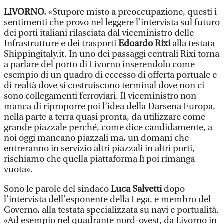
LIVORNO.
«Stupore misto a preoccupazione, questi i
sentimenti che provo nel leggere l’intervista sul futuro
dei porti italiani rilasciata dal viceministro delle
Infrastrutture e dei trasporti
Edoardo Rixi
alla testata
Shippingitaly.it. In uno dei passaggi centrali Rixi torna
a parlare del porto di Livorno inserendolo come
esempio di un quadro di eccesso di offerta portuale e
di realtà dove si costruiscono terminal dove non ci
sono collegamenti ferroviari. Il viceministro non
manca di riproporre poi l’idea della Darsena Europa,
nella parte a terra quasi pronta, da utilizzare come
grande piazzale perché, come dice candidamente, a
noi oggi mancano piazzali ma, un domani che
entreranno in servizio altri piazzali in altri porti,
rischiamo che quella piattaforma lì poi rimanga
vuota».
Sono le parole del sindaco
Luca Salvetti
dopo
l’intervista dell’esponente della Lega, e membro del
Governo, alla testata specializzata su navi e portualità.
«Ad esempio nel quadrante nord-ovest, da Livorno in