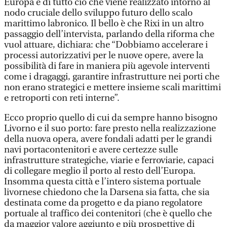
Europa e di tutto ciò che viene realizzato intorno al
nodo cruciale dello sviluppo futuro dello scalo
marittimo labronico. Il bello è che Rixi in un altro
passaggio dell’intervista, parlando della riforma che
vuol attuare, dichiara: che “Dobbiamo accelerare i
processi autorizzativi per le nuove opere, avere la
possibilità di fare in maniera più agevole interventi
come i dragaggi, garantire infrastrutture nei porti che
non erano strategici e mettere insieme scali marittimi
e retroporti con reti interne”.
Ecco proprio quello di cui da sempre hanno bisogno
Livorno e il suo porto: fare presto nella realizzazione
della nuova opera, avere fondali adatti per le grandi
navi portacontenitori e avere certezze sulle
infrastrutture strategiche, viarie e ferroviarie, capaci
di collegare meglio il porto al resto dell’Europa.
Insomma questa città e l’intero sistema portuale
livornese chiedono che la Darsena sia fatta, che sia
destinata come da progetto e da piano regolatore
portuale al traffico dei contenitori (che è quello che
da maggior valore aggiunto e più prospettive di