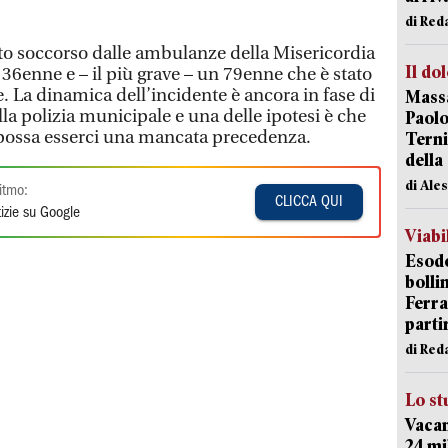
di Red
onto soccorso dalle ambulanze della Misericordia
Il do
n 36enne e – il più grave – un 79enne che è stato
. La dinamica dell’incidente è ancora in fase di
Massa
a polizia municipale e una delle ipotesi è che
Paolo
o possa esserci una mancata precedenza.
Terni
della
di Ale
itmo:
CLICCA QUI
izie su Google
Viabi
Esodo
bolli
Ferr
parti
di Red
Lo st
Vacan
24 mi