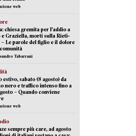
azione web
lore
: chiesa gremita per l'addio a
 e Graziella, morti sulla Rieti-
 – Le parole del figlio e il dolore
 comunità
ssandro Tabarrani
lità
 estivo, sabato (8 agosto) da
no nero e traffico intenso fino a
agosto – Quando conviene
re
azione web
udio
ze sempre più care, ad agosto
lioni di italiani restano a casa: