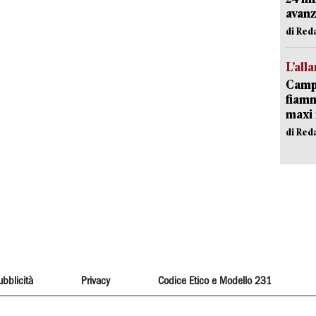
avanz
di Red
L’all
Campi
fiamm
maxi 
di Red
ubblicità
Privacy
Codice Etico e Modello 231