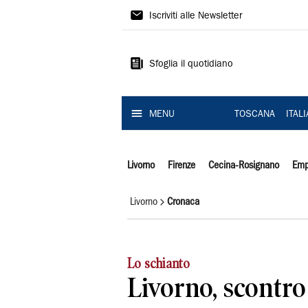
Il
Iscriviti alle Newsletter
Tirreno
Sfoglia il quotidiano
MENU
TOSCANA
ITAL
Livorno
Firenze
Cecina-Rosignano
Emp
Livorno
Cronaca
Lo schianto
Livorno, scontro