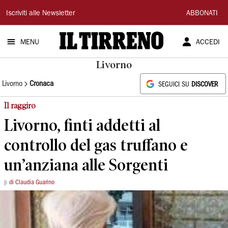
Il
Iscriviti alle Newsletter
ABBONATI
Tirreno
MENU
ACCEDI
Livorno
Livorno
Cronaca
SEGUICI SU
DISCOVER
Il raggiro
Livorno, finti addetti al
controllo del gas truffano e
un’anziana alle Sorgenti
di Claudia Guarino