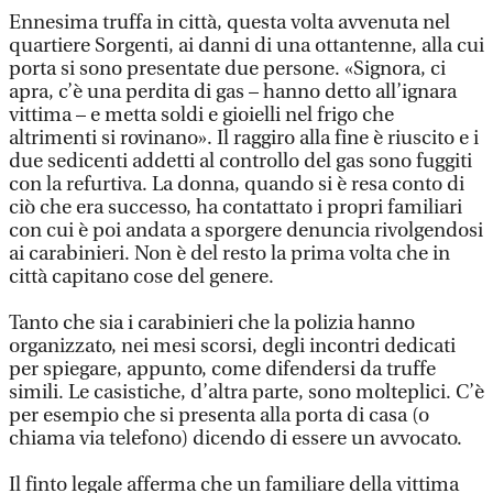
Ennesima truffa in città, questa volta avvenuta nel
quartiere Sorgenti, ai danni di una ottantenne, alla cui
porta si sono presentate due persone. «Signora, ci
apra, c’è una perdita di gas – hanno detto all’ignara
vittima – e metta soldi e gioielli nel frigo che
altrimenti si rovinano». Il raggiro alla fine è riuscito e i
due sedicenti addetti al controllo del gas sono fuggiti
con la refurtiva. La donna, quando si è resa conto di
ciò che era successo, ha contattato i propri familiari
con cui è poi andata a sporgere denuncia rivolgendosi
ai carabinieri. Non è del resto la prima volta che in
città capitano cose del genere.
Tanto che sia i carabinieri che la polizia hanno
organizzato, nei mesi scorsi, degli incontri dedicati
per spiegare, appunto, come difendersi da truffe
simili. Le casistiche, d’altra parte, sono molteplici. C’è
per esempio che si presenta alla porta di casa (o
chiama via telefono) dicendo di essere un avvocato.
Il finto legale afferma che un familiare della vittima