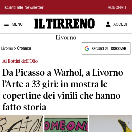
Il
Iscriviti alle Newsletter
ABBONATI
Tirreno
MENU
ACCEDI
Livorno
Livorno
Cronaca
SEGUICI SU
DISCOVER
Ai Bottini dell’Olio
Da Picasso a Warhol, a Livorno
l’Arte a 33 giri: in mostra le
copertine dei vinili che hanno
fatto storia