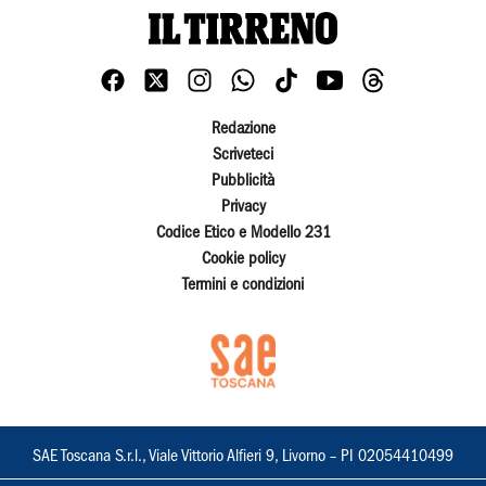
Redazione
Scriveteci
Pubblicità
Privacy
Codice Etico e Modello 231
Cookie policy
Termini e condizioni
SAE Toscana S.r.l., Viale Vittorio Alfieri 9, Livorno – PI 02054410499