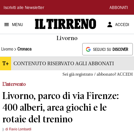
Il
Iscriviti alle Newsletter
ABBONATI
Tirreno
MENU
ACCEDI
Livorno
Livorno
Cronaca
SEGUICI SU
DISCOVER
T+
CONTENUTO RISERVATO AGLI ABBONATI
Sei già registrato / abbonato? ACCEDI
L’intervento
Livorno, parco di via Firenze:
400 alberi, area giochi e le
rotaie del trenino
di Flavio Lombardi