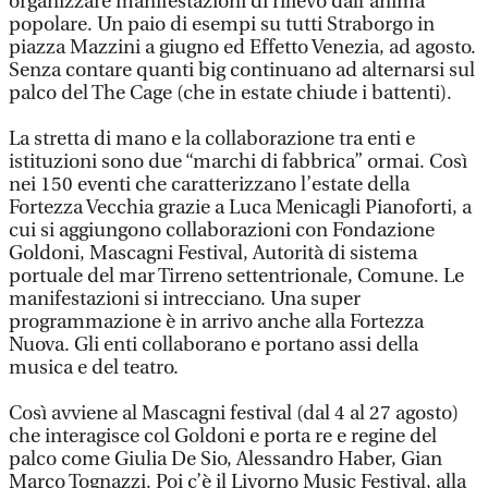
organizzare manifestazioni di rilievo dall’anima
popolare. Un paio di esempi su tutti Straborgo in
piazza Mazzini a giugno ed Effetto Venezia, ad agosto.
Senza contare quanti big continuano ad alternarsi sul
palco del The Cage (che in estate chiude i battenti).
La stretta di mano e la collaborazione tra enti e
istituzioni sono due “marchi di fabbrica” ormai. Così
nei 150 eventi che caratterizzano l’estate della
Fortezza Vecchia grazie a Luca Menicagli Pianoforti, a
cui si aggiungono collaborazioni con Fondazione
Goldoni, Mascagni Festival, Autorità di sistema
portuale del mar Tirreno settentrionale, Comune. Le
manifestazioni si intrecciano. Una super
programmazione è in arrivo anche alla Fortezza
Nuova. Gli enti collaborano e portano assi della
musica e del teatro.
Così avviene al Mascagni festival (dal 4 al 27 agosto)
che interagisce col Goldoni e porta re e regine del
palco come Giulia De Sio, Alessandro Haber, Gian
Marco Tognazzi. Poi c’è il Livorno Music Festival, alla