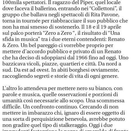
100mila spettatori. Il ragazzo del Piper, quel locale
dove faceva il ballerino, entrando nei “Collettoni”, il
gruppo che ballava negli spettacoli di Rita Pavone,
torna in tournée per riabbracciare il suo pubblico che
non ha mai smesso di sostenerlo. Il 18 e il 19 aprile
sul palco porterà “Zero a Zero “, il risultato di “Una
sfida in musica” tra i due eterni contendenti: Renato
& Zero. Un bel pareggio ci vorrebbe proprio per
mettere d’accordo pubblico e privato di un Renato
che ha deciso di sdoppiarsi dal 1966 fino ad oggi. Uno
bazzicava vicoli, piazze, quartieri e città. Da nord a
sud. Da est ad ovest. In abiti borghesi ovviamente,
raccogliendo segreti e storie di vita di ogni genere.
L’altro lo attendeva per mettere nero su bianco, con
parole e musica, quelle osservazioni e porzioni di
umanità così necessarie allo scopo. Una scommessa
difficile. Un confronto continuo. Cercando di non
mettere in imbarazzo chi, ignaro di essere oggetto di
una sorta di perquisizione benevola, avrebbe potuto
non gradire quel tipo di stalkeraggio. Oggi i due