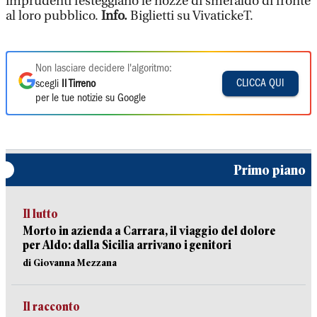
imprudenti festeggiano le nozze di smeraldo di fronte
al loro pubblico.
Info.
Biglietti su VivatickeT.
Non lasciare decidere l'algoritmo:
CLICCA QUI
scegli
Il Tirreno
per le tue notizie su Google
Primo piano
Il lutto
Morto in azienda a Carrara, il viaggio del dolore
per Aldo: dalla Sicilia arrivano i genitori
di Giovanna Mezzana
Il racconto