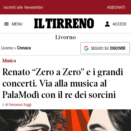
Il
Iscriviti alle Newsletter
ABBONATI
Tirreno
MENU
ACCEDI
Livorno
Livorno
Cronaca
SEGUICI SU
DISCOVER
Musica
Renato “Zero a Zero” e i grandi
concerti. Via alla musica al
PalaModì con il re dei sorcini
di Francesca Suggi