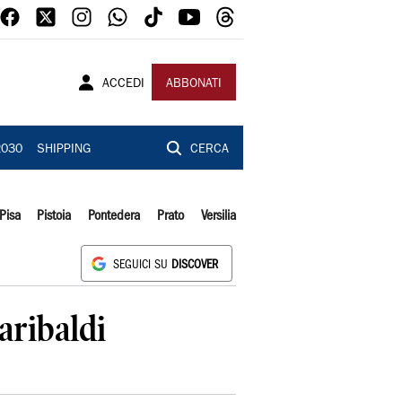
ACCEDI
ABBONATI
2030
SHIPPING
CERCA
Pisa
Pistoia
Pontedera
Prato
Versilia
SEGUICI SU
DISCOVER
aribaldi