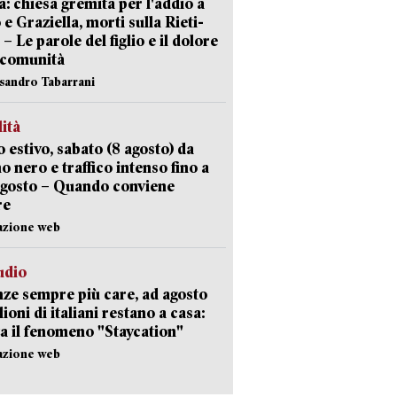
: chiesa gremita per l'addio a
 e Graziella, morti sulla Rieti-
 – Le parole del figlio e il dolore
 comunità
ssandro Tabarrani
lità
 estivo, sabato (8 agosto) da
no nero e traffico intenso fino a
agosto – Quando conviene
re
azione web
udio
ze sempre più care, ad agosto
lioni di italiani restano a casa:
a il fenomeno "Staycation"
azione web