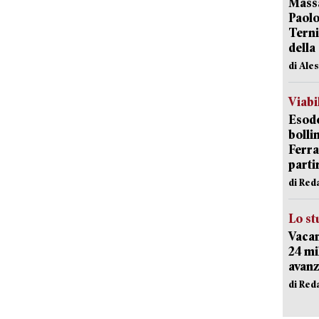
Massa
Paolo
Terni
della
di Ale
Viabi
Esodo
bolli
Ferr
parti
di Red
Lo st
Vacan
24 mi
avanz
di Red