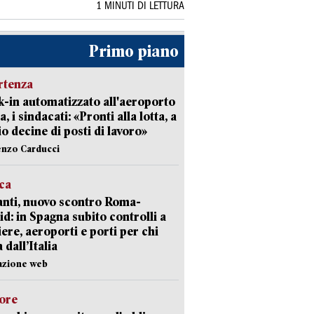
1 MINUTI DI LETTURA
Primo piano
rtenza
-in automatizzato all'aeroporto
a, i sindacati: «Pronti alla lotta, a
io decine di posti di lavoro»
enzo Carducci
ica
nti, nuovo scontro Roma-
d: in Spagna subito controlli a
iere, aeroporti e porti per chi
 dall’Italia
azione web
lore