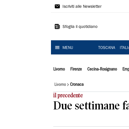
Il
Iscriviti alle Newsletter
Tirreno
Sfoglia il quotidiano
MENU
TOSCANA
ITAL
Livorno
Firenze
Cecina-Rosignano
Emp
Livorno
Cronaca
il precedente
Due settimane fa 