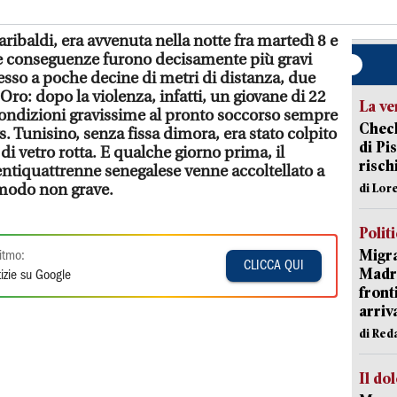
aribaldi, era avvenuta nella notte fra martedì 8 e
e conseguenze furono decisamente più gravi
esso a poche decine di metri di distanza, due
d’Oro: dopo la violenza, infatti, un giovane di 22
La ve
 condizioni gravissime al pronto soccorso sempre
Check
 Tunisino, senza fissa dimora, era stato colpito
di Pis
 di vetro rotta. E qualche giorno prima, il
risch
ntiquattrenne senegalese venne accoltellato a
 modo non grave.
di Lor
Polit
Migra
itmo:
CLICCA QUI
Madri
izie su Google
front
arriva
di Red
Il do