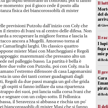
i gli ospiti sembrano in controllo, poi si fanno
Il lut
e momento: poi il gioco cede il posto alla
Morto
stanza fisica dei biancorossoblù di mister
del d
arriv
le previsioni Putzolu dall’inizio con Coly che
di Gio
n il rientro di Ivani va al centro delle difesa. Non
arda a recuperare la migliore forma e lascia la
Il ra
attacco ancora a Mugelli. Amoroso torna al
I lup
 Camarlinghi larghi. Un classico quattro
fuga 
 oppone mister Masi con Marcheggiani e Regoli
mie 
in appoggio: maremmani che pressano alto un
di Red
de nel palleggio basso. La partita è bella è
vedere due volte con Putzolu, poi con Coly, ma la
chiamano l’estremo difensore di casa Lagomarsini
Il ge
testa in uno dei tanti corner guadagnati dagli
Gara 
nti, Regoli da due passi mangia un gol che grida
Emanu
gli ospiti si fanno infilare da una ripartenza
pirat
strappo dei suoi, poi lancia sulla corsa Ivani che
di Red
a e segnare con un colpo sotto. Il Follonica
bassa, il Seravezza si abbassa e rischia un po’
Il del
dei biancorossoblù di mister Masi che si fanno