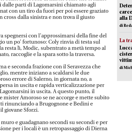
 dalle parti di Lagomarsini chiamato agli
Deten
nat con un tiro da fuori per poi essere graziato
carce
 cross dalla sinistra e non trova il giusto
alla 
di Red
ra spegnersi con l’approssimarsi della fine del
La tr
io un po’ fortunoso: Coly rinvia di testa sul
Lucca
la resta lì, Modic, subentrato a metà tempo al
ciste
ato, raccoglie e la spara sotto la traversa.
vitti
ma e seconda frazione con il Seravezza che
di Mic
lio, mentre iniziano a scaldarsi le due
oso errore di Salerno, in giornata no, a
 persa in uscita e rapida verticalizzazione per
agomarsini in uscita. A questo punto, il
 e mister Amoroso se ne accorge e mette subito
ti rinunciando a Brugognone e Bedini e
 giovane Sforzi.
un muro e guadagnano secondi su secondi e per
ione per i locali è un retropassaggio di Dierna