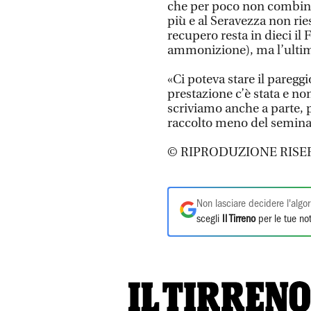
che per poco non combina 
più e al Seravezza non rie
recupero resta in dieci il
ammonizione), ma l’ultim
«Ci poteva stare il pareg
prestazione c’è stata e n
scriviamo anche a parte, p
raccolto meno del seminat
© RIPRODUZIONE RISE
Non lasciare decidere l'algor
scegli
Il Tirreno
per le tue not