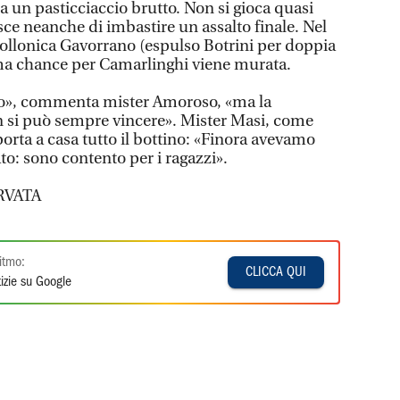
un pasticciaccio brutto. Non si gioca quasi
sce neanche di imbastire un assalto finale. Nel
 Follonica Gavorrano (espulso Botrini per doppia
a chance per Camarlinghi viene murata.
gio», commenta mister Amoroso, «ma la
on si può sempre vincere». Mister Masi, come
orta a casa tutto il bottino: «Finora avevamo
o: sono contento per i ragazzi».
RVATA
itmo:
CLICCA QUI
izie su Google