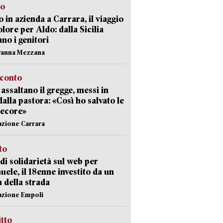
to
 in azienda a Carrara, il viaggio
olore per Aldo: dalla Sicilia
ano i genitori
vanna Mezzana
cconto
i assaltano il gregge, messi in
dalla pastora: «Così ho salvato le
pecore»
azione Carrara
sto
di solidarietà sul web per
ele, il 18enne investito da un
a della strada
azione Empoli
itto