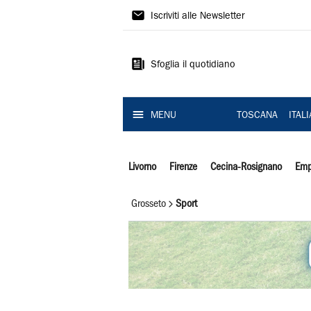
Il
Iscriviti alle Newsletter
Tirreno
Sfoglia il quotidiano
MENU
TOSCANA
ITAL
Livorno
Firenze
Cecina-Rosignano
Emp
Grosseto
Sport