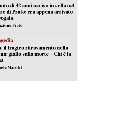
uto di 32 anni ucciso in cella nel
re di Prato: era appena arrivato
Dogaia
azione Prato
agedia
, il tragico ritrovamento nella
rna: giallo sulla morte – Chi è la
ma
hele Masotti