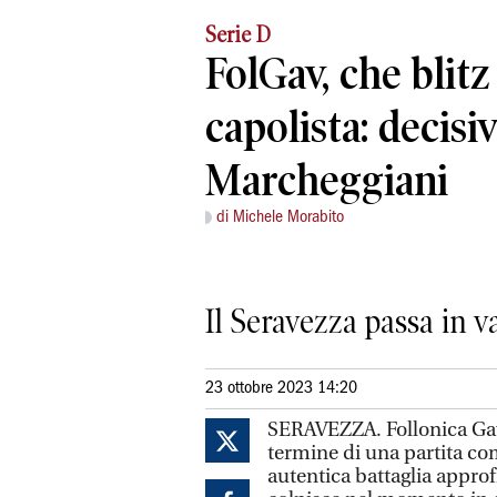
Serie D
FolGav, che blitz
capolista: decis
Marcheggiani
di Michele Morabito
Il Seravezza passa in v
23 ottobre 2023 14:20
SERAVEZZA. Follonica Gav
termine di una partita co
autentica battaglia approf