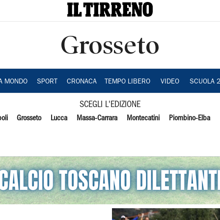
Grosseto
IA MONDO
SPORT
CRONACA
TEMPO LIBERO
VIDEO
SCUOLA 
SCEGLI L'EDIZIONE
oli
Grosseto
Lucca
Massa-Carrara
Montecatini
Piombino-Elba