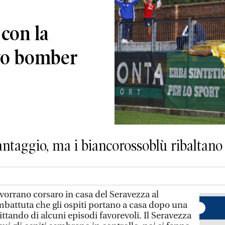
 con la
ivo bomber
antaggio, ma i biancorossoblù ribaltano 
orrano corsaro in casa del Seravezza al
mbattuta che gli ospiti portano a casa dopo una
ittando di alcuni episodi favorevoli. Il Seravezza