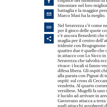
colpisce nel momento in cu
rimontare nel loro miglior
battaglia e la maggior pre
Marco Masi ha la meglio.
Nel Seravezza c’è come nel
per il gioco delle quote co
c’è ancora Benedetti che t
maglia per il centro dell’
tridente con Brugognone e
quattro due è quello che
in attacco con Lo Sicco 
Seravezza che talvolta ecce
vivace: i locali si fanno 
difesa libera. Gli ospiti 
alla parata con Pignat di 
ospiti: sul cross di Cecca
vendetta. Al quarto corner 
versiliese, Mugelli fa uno 
è lucido ad arrivare in are
Gavorrano attacca a testa 
sugli attacchi avvolgenti 