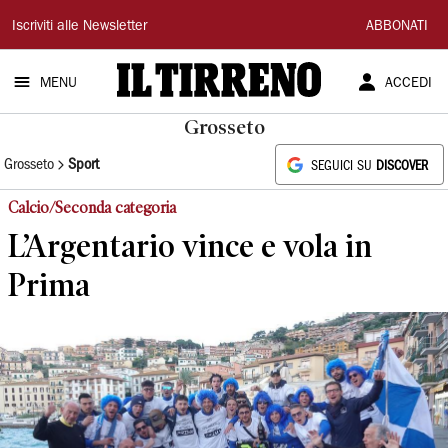
Il
Iscriviti alle Newsletter
ABBONATI
Tirreno
MENU
ACCEDI
Grosseto
Grosseto
Sport
SEGUICI SU
DISCOVER
Calcio/Seconda categoria
L’Argentario vince e vola in
Prima