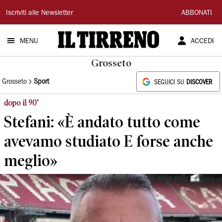
Il
Iscriviti alle Newsletter
ABBONATI
Tirreno
MENU
ACCEDI
Grosseto
Grosseto
Sport
SEGUICI SU
DISCOVER
dopo il 90’
Stefani: «È andato tutto come
avevamo studiato E forse anche
meglio»