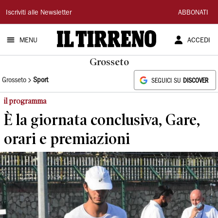
Il
Iscriviti alle Newsletter
ABBONATI
Tirreno
MENU
ACCEDI
Grosseto
Grosseto
Sport
SEGUICI SU
DISCOVER
il programma
È la giornata conclusiva, Gare,
orari e premiazioni