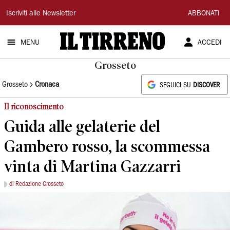
Il
Iscriviti alle Newsletter
ABBONATI
Tirreno
MENU
ACCEDI
Grosseto
Grosseto
Cronaca
SEGUICI SU
DISCOVER
Il riconoscimento
Guida alle gelaterie del
Gambero rosso, la scommessa
vinta di Martina Gazzarri
di Redazione Grosseto