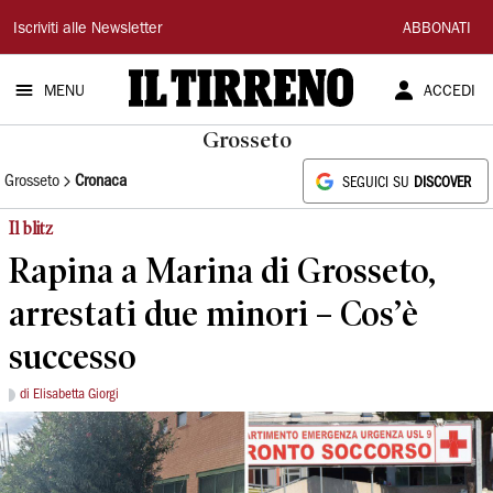
Il
Iscriviti alle Newsletter
ABBONATI
Tirreno
MENU
ACCEDI
Grosseto
Grosseto
Cronaca
SEGUICI SU
DISCOVER
Il blitz
Rapina a Marina di Grosseto,
arrestati due minori – Cos’è
successo
di Elisabetta Giorgi