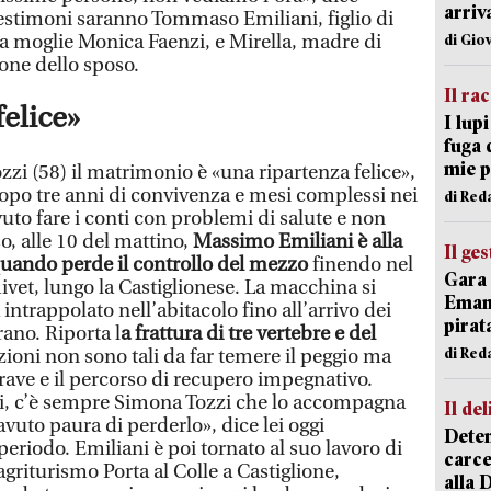
arriv
Testimoni saranno Tommaso Emiliani, figlio di
a moglie Monica Faenzi, e Mirella, madre di
di Gio
one dello sposo.
Il ra
elice»
I lup
fuga 
mie 
ozzi (58) il matrimonio è «una ripartenza felice»,
opo tre anni di convivenza e mesi complessi nei
di Red
to fare i conti con problemi di salute e non
o, alle 10 del mattino,
Massimo Emiliani è alla
Il ge
quando perde il controllo del mezzo
finendo nel
Gara 
ivet, lungo la Castiglionese. La macchina si
Emanu
a intrappolato nell’abitacolo fino all’arrivo dei
pirat
rano. Riporta l
a frattura di tre vertebre e del
di Red
zioni non sono tali da far temere il peggio ma
ave e il percorso di recupero impegnativo.
si, c’è sempre Simona Tozzi che lo accompagna
Il del
vuto paura di perderlo», dice lei oggi
Deten
eriodo. Emiliani è poi tornato al suo lavoro di
carce
’agriturismo Porta al Colle a Castiglione,
alla 