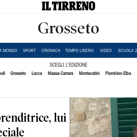
Grosseto
IA MONDO
SPORT
CRONACA
TEMPO LIBERO
VIDEO
SCUOLA 
SCEGLI L'EDIZIONE
oli
Grosseto
Lucca
Massa-Carrara
Montecatini
Piombino-Elba
renditrice, lui
eciale