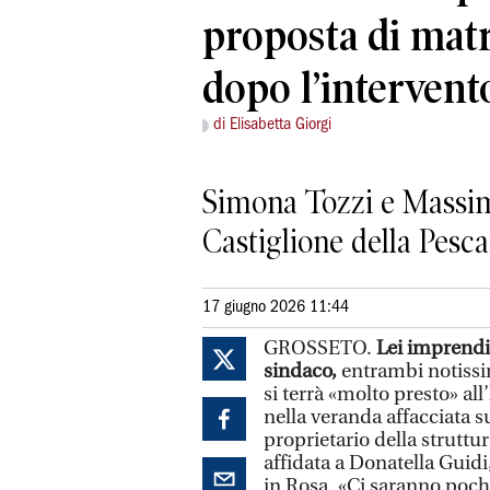
proposta di mat
dopo l’intervent
di Elisabetta Giorgi
Simona Tozzi e Massim
Castiglione della Pesca
17 giugno 2026 11:44
GROSSETO.
Lei imprendit
sindaco,
entrambi notissim
si terrà «molto presto» al
nella veranda affacciata su
proprietario della struttu
affidata a Donatella Guid
in Rosa. «Ci saranno poch