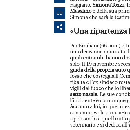
raggiante
Simona Tozzi
. 
Massimo
e della sua prim
Simona che sarà la testim
«Una ripartenza f
Per Emiliani (66 anni) e T
una decisione maturata d
quali entrambi hanno dovu
solo. Il 19 novembre scors
guida della propria auto 
fosso che costeggia il Cem
ribalta e l’ex sindaco rest
vigili del fuoco che lo libe
setto nasale
. Le sue condi
l’incidente è comunque gr
Accanto a lui, in quei me
con amorevole cura. «Ho a
ripensando a quel brutto p
veterinario e si dedica all