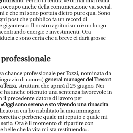
griturismo
. Perciò la tenuta «è ormai una realtà
i occupo anche della comunicazione via social,
nni e che mi sono portata dietro pure qua. Sono
gni post che pubblico fa un record di
 gigantesco. Il nostro agriturismo è un luogo
ncentrando energie e investimenti. Ora
ducia e sono certa che a breve ci darà grosse
 professionale
va chance professionale per Tozzi, nominata da
ngrazio di cuore»)
general manager del Tresort
a Terra
, struttura che aprirà il 25 giugno. Nei
ce ha anche ottenuto una sentenza favorevole in
 il precedente datore di lavoro per
.
«Oggi sono serena e sto vivendo una rinascita
.
cato in cui ho riabilitato la mia immagine
corretta e perbene quale mi reputo e quale mi
serio. Ora è il momento di ripartire con
 belle che la vita mi sta restituendo».