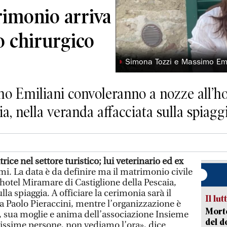
rimonio arriva
o chirurgico
◗
Simona Tozzi e Massimo Emil
o Emiliani convoleranno a nozze all’h
ia, nella veranda affacciata sulla spiagg
rice nel settore turistico; lui veterinario ed ex
i. La data è da definire ma il matrimonio civile
l’hotel Miramare di Castiglione della Pescaia,
lla spiaggia. A officiare la cerimonia sarà il
Il lut
ra Paolo Pieraccini, mentre l’organizzazione è
Morto
i, sua moglie e anima dell’associazione Insieme
del d
issime persone, non vediamo l’ora», dice