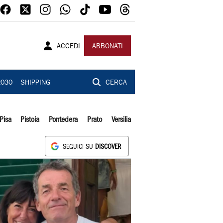
ACCEDI
ABBONATI
2030
SHIPPING
CERCA
Pisa
Pistoia
Pontedera
Prato
Versilia
SEGUICI SU
DISCOVER