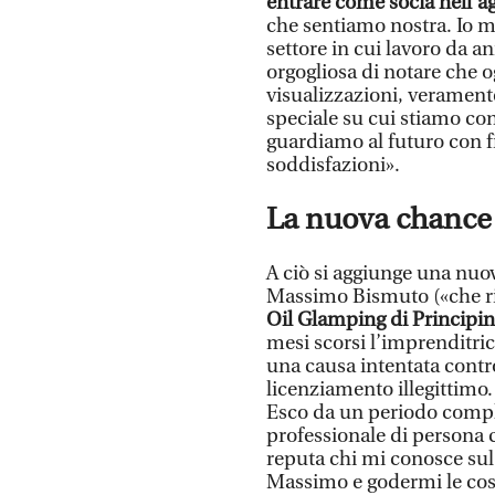
entrare come socia nell’a
che sentiamo nostra. Io m
settore in cui lavoro da a
orgogliosa di notare che o
visualizzazioni, veramente
speciale su cui stiamo co
guardiamo al futuro con fi
soddisfazioni».
La nuova chance
A ciò si aggiunge una nuo
Massimo Bismuto («che ri
Oil Glamping di Principin
mesi scorsi l’imprenditri
una causa intentata contro
licenziamento illegittimo
Esco da un periodo compli
professionale di persona 
reputa chi mi conosce sul 
Massimo e godermi le cose