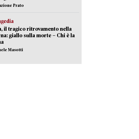
azione Prato
agedia
, il tragico ritrovamento nella
rna: giallo sulla morte – Chi è la
ma
hele Masotti