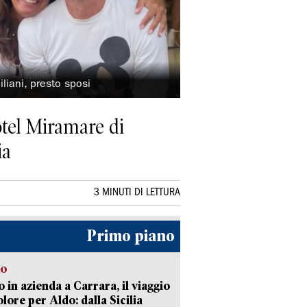
iani, presto sposi
otel Miramare di
ia
3 MINUTI DI LETTURA
Primo piano
to
 in azienda a Carrara, il viaggio
olore per Aldo: dalla Sicilia