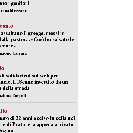
ano i genitori
vanna Mezzana
cconto
i assaltano il gregge, messi in
dalla pastora: «Così ho salvato le
pecore»
azione Carrara
sto
di solidarietà sul web per
ele, il 18enne investito da un
a della strada
azione Empoli
itto
uto di 32 anni ucciso in cella nel
re di Prato: era appena arrivato
Dogaia