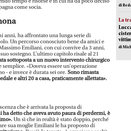
tendo tempo e risorse e in cui ha da poco deciso
di Red
mpagna come socia.
imona
La tr
Lucca
ciste
 anni, ha affrontato una lunga serie di
vitti
solo. Un percorso conosciuto bene da amici e
di Mic
e Massimo Emiliani, con cui convive da 3 anni,
 suo sostegno. L’ultimo capitolo risale al 21
tata sottoposta a un nuovo intervento chirurgico
e semplice. «Doveva essere un’operazione
no - e invece è durata sei ore.
Sono rimasta
edale e altri 20 a casa, praticamente allettata».
scenza che è arrivata la proposta di
ha detto che aveva avuto paura di perdermi, è
simo».
Un sì che in realtà è stato doppio, perché
tare sua moglie Emiliani le ha proposto di