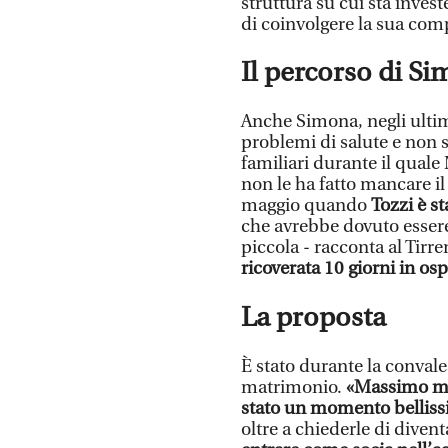
struttura su cui sta inves
di coinvolgere la sua co
Il percorso di S
Anche Simona, negli ultimi
problemi di salute e non 
familiari durante il qual
non le ha fatto mancare il
maggio quando
Tozzi è s
che avrebbe dovuto esser
piccola - racconta al Tirre
ricoverata 10 giorni in osp
La proposta
È stato durante la convale
matrimonio.
«Massimo mi 
stato un momento bellis
oltre a chiederle di diven