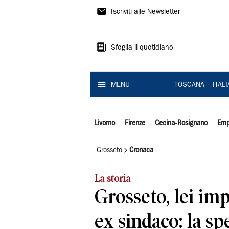
Il
Iscriviti alle Newsletter
Tirreno
Sfoglia il quotidiano
MENU
TOSCANA
ITAL
Livorno
Firenze
Cecina-Rosignano
Emp
Grosseto
Cronaca
La storia
Grosseto, lei imp
ex sindaco: la sp