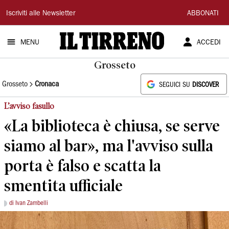
Il
Iscriviti alle Newsletter
ABBONATI
Tirreno
MENU
ACCEDI
Grosseto
Grosseto
Cronaca
SEGUICI SU
DISCOVER
L’avviso fasullo
«La biblioteca è chiusa, se serve
siamo al bar», ma l'avviso sulla
porta è falso e scatta la
smentita ufficiale
di Ivan Zambelli