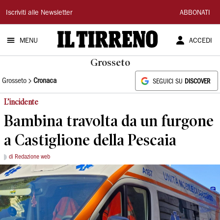
Il
Iscriviti alle Newsletter
ABBONATI
Tirreno
MENU
ACCEDI
Grosseto
Grosseto
Cronaca
SEGUICI SU
DISCOVER
L’incidente
Bambina travolta da un furgone
a Castiglione della Pescaia
di Redazione web