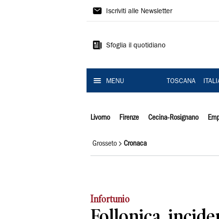
Il
Iscriviti alle Newsletter
Tirreno
Sfoglia il quotidiano
MENU
TOSCANA
ITAL
Livorno
Firenze
Cecina-Rosignano
Emp
Grosseto
Cronaca
Infortunio
Follonica, incide