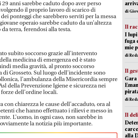
i 29 anni sarebbe caduto dopo aver perso
arriv
svolgendo il proprio lavoro di scarico di
di Gio
dei ponteggi che sarebbero serviti per la messa
l giovane operaio sarebbe caduto da un’altezza
Il ra
da terra, ferendosi alla testa.
I lup
fuga 
mie 
ato subito soccorso grazie all’intervento
di Red
della medicina di emergenza ed è stato
uindi media gravità, al pronto soccorso
Il ge
 di Grosseto. Sul luogo dell’incidente sono
Gara 
Follonica, l’ambulanza della Misericordia sempre
Emanu
l’Asl della Prevenzione Igiene e sicurezza nei
pirat
e forze dell’ordine locali.
di Red
a con chiarezza le cause dell’accaduto, ora al
etenti che hanno effettuato i rilievi e messo in
Il del
dente. L’uomo, in ogni caso, non sarebbe in
Deten
è ovviamente la notizia più importante.
carce
alla 