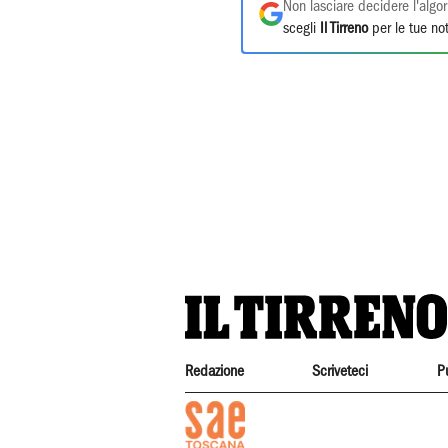
Non lasciare decidere l'algor
scegli
Il Tirreno
per le tue not
Redazione
Scriveteci
P