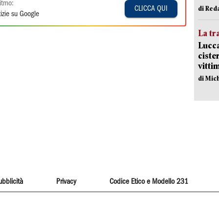
itmo:
di Red
CLICCA QUI
izie su Google
La tr
Lucca
ciste
vitti
di Mic
ubblicità
Privacy
Codice Etico e Modello 231