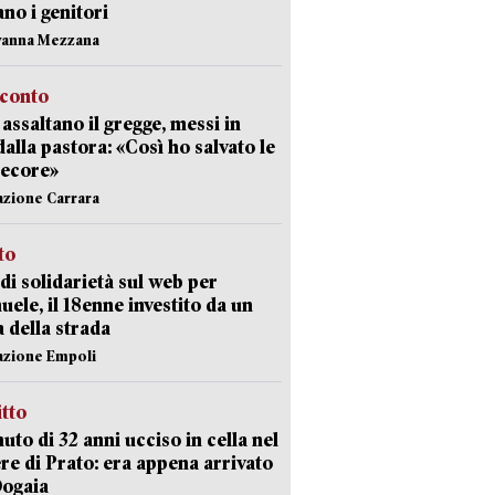
ano i genitori
vanna Mezzana
cconto
i assaltano il gregge, messi in
dalla pastora: «Così ho salvato le
pecore»
azione Carrara
sto
di solidarietà sul web per
ele, il 18enne investito da un
a della strada
azione Empoli
itto
uto di 32 anni ucciso in cella nel
re di Prato: era appena arrivato
Dogaia