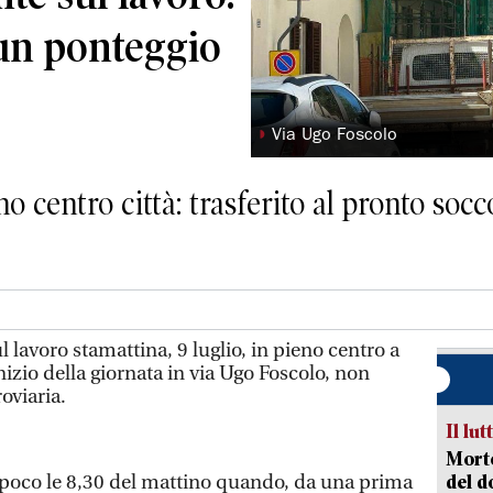
un ponteggio
◗
Via Ugo Foscolo
no centro città: trasferito al pronto soc
lavoro stamattina, 9 luglio, in pieno centro a
nizio della giornata in via Ugo Foscolo, non
oviaria.
Il lut
Morto
a poco le 8,30 del mattino quando, da una prima
del d