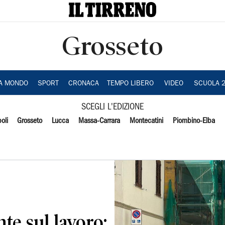
Grosseto
IA MONDO
SPORT
CRONACA
TEMPO LIBERO
VIDEO
SCUOLA 
SCEGLI L'EDIZIONE
oli
Grosseto
Lucca
Massa-Carrara
Montecatini
Piombino-Elba
nte sul lavoro: