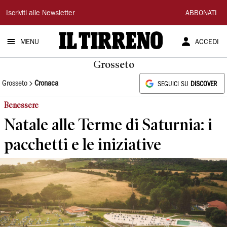
Il
Iscriviti alle Newsletter
ABBONATI
Tirreno
MENU
ACCEDI
Grosseto
Grosseto
Cronaca
SEGUICI SU
DISCOVER
Benessere
Natale alle Terme di Saturnia: i
pacchetti e le iniziative