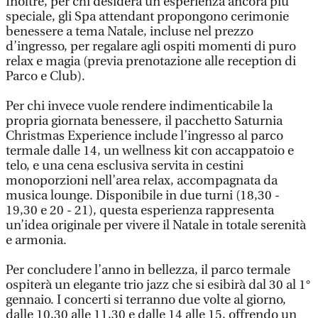
Inoltre, per chi desidera un’esperienza ancora più
speciale, gli Spa attendant propongono cerimonie
benessere a tema Natale, incluse nel prezzo
d’ingresso, per regalare agli ospiti momenti di puro
relax e magia (previa prenotazione alle reception di
Parco e Club).
Per chi invece vuole rendere indimenticabile la
propria giornata benessere, il pacchetto Saturnia
Christmas Experience include l’ingresso al parco
termale dalle 14, un wellness kit con accappatoio e
telo, e una cena esclusiva servita in cestini
monoporzioni nell’area relax, accompagnata da
musica lounge. Disponibile in due turni (18,30 -
19,30 e 20 - 21), questa esperienza rappresenta
un’idea originale per vivere il Natale in totale serenità
e armonia.
Per concludere l’anno in bellezza, il parco termale
ospiterà un elegante trio jazz che si esibirà dal 30 al 1°
gennaio. I concerti si terranno due volte al giorno,
dalle 10,30 alle 11,30 e dalle 14 alle 15, offrendo un