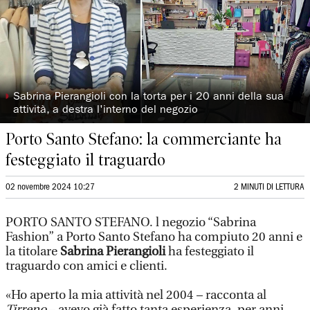
◗
Sabrina Pierangioli con la torta per i 20 anni della sua
attività, a destra l'interno del negozio
Porto Santo Stefano: la commerciante ha
festeggiato il traguardo
02 novembre 2024 10:27
2 MINUTI DI LETTURA
PORTO SANTO STEFANO. l negozio “Sabrina
Fashion” a Porto Santo Stefano ha compiuto 20 anni e
la titolare
Sabrina Pierangioli
ha festeggiato il
traguardo con amici e clienti.
«Ho aperto la mia attività nel 2004 – racconta al
Tirreno
– avevo già fatto tanta esperienza, per anni,