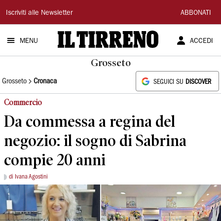
Il
Iscriviti alle Newsletter
ABBONATI
Tirreno
MENU
ACCEDI
Grosseto
Grosseto
Cronaca
SEGUICI SU
DISCOVER
Commercio
Da commessa a regina del
negozio: il sogno di Sabrina
compie 20 anni
di Ivana Agostini