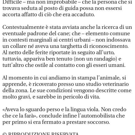
Difficile – ma non improbabile – che la persona che si
trovava seduta al posto di guida possa non essersi
accorta affatto di ciò che era accaduto.
Contestualmente è stata avviata anche la ricerca di un
eventuale padrone del cane; che – elemento comune
in contesti marginali ai centri urbani – non indossava
un collare né aveva una targhetta di riconoscimento.
Al netto delle ferite riportate in seguito all’urto,
tuttavia, appariva ben tenuto (non un randagio) e
tutt’altro che ostile al contatto con gli esseri umani.
Al momento in cui andiamo in stampa l’animale, si
apprende, è ricoverato presso uno studio veterinario
della zona. Le sue condizioni vengono descritte come
molto gravi, e sarebbe in pericolo di vita.
«Aveva lo sguardo perso e la lingua viola. Non credo
che ce la farà», conclude infine l’automobilista che
per primo si era fermato a prestare soccorso.
© RIPRODUZIONE RISERVATA