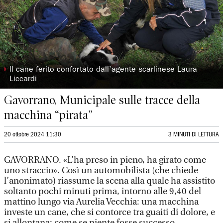
◗
ll cane ferito confortato dall’agente scarlinese Laura
Liccardi
Gavorrano, Municipale sulle tracce della
macchina “pirata”
20 ottobre 2024 11:30
3 MINUTI DI LETTURA
GAVORRANO. «L’ha preso in pieno, ha girato come
uno straccio». Così un automobilista (che chiede
l’anonimato) riassume la scena alla quale ha assistito
soltanto pochi minuti prima, intorno alle 9,40 del
mattino lungo via Aurelia Vecchia: una macchina
investe un cane, che si contorce tra guaiti di dolore, e
si allontana; come se niente fosse successo.