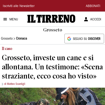
Il
Iscriviti alle Newsletter
ABBONATI
Tirreno
MENU
ACCEDI
Grosseto
Grosseto
Cronaca
SEGUICI SU
DISCOVER
Il caso
Grosseto, investe un cane e si
allontana. Un testimone: «Scena
straziante, ecco cosa ho visto»
di Matteo Scardigli