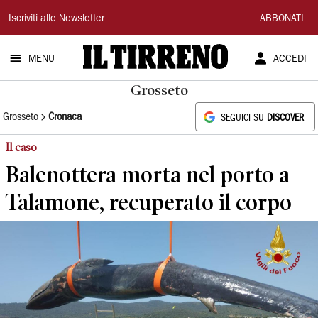
Il
Iscriviti alle Newsletter
ABBONATI
Tirreno
MENU
ACCEDI
Grosseto
Grosseto
Cronaca
SEGUICI SU
DISCOVER
Il caso
Balenottera morta nel porto a
Talamone, recuperato il corpo