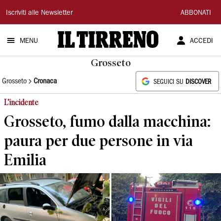
Il
Iscriviti alle Newsletter
ABBONATI
Tirreno
MENU
ACCEDI
Grosseto
Grosseto
Cronaca
SEGUICI SU
DISCOVER
L’incidente
Grosseto, fumo dalla macchina:
paura per due persone in via
Emilia