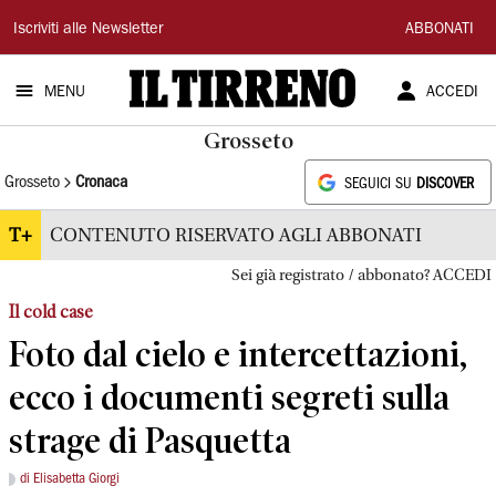
Il
Iscriviti alle Newsletter
ABBONATI
Tirreno
MENU
ACCEDI
Grosseto
Grosseto
Cronaca
SEGUICI SU
DISCOVER
T+
CONTENUTO RISERVATO AGLI ABBONATI
Sei già registrato / abbonato? ACCEDI
Il cold case
Foto dal cielo e intercettazioni,
ecco i documenti segreti sulla
strage di Pasquetta
di Elisabetta Giorgi