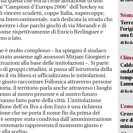
 da quella che era la civile abitazione di don
 ai “Campioni d’Europa 2006” dell’hockey su
 di vincere scudetti, coppe Italia, supercoppe,
Sism
a Intercontinentale, sarà dedicata la strada che
Terre
entre i due parchi giochi di via Morandi e di
l’ori
 nome rispettivamente di Enrico Berlinguer e
una f
mo a lato.
di Re
one è molto complesso – ha spiegato il sindaco
trato assieme agli assessori Mirjam Giorgieri e
Clim
vazioni alla base delle intitolazioni –. Si parte
Caldo
di gruppi cittadini, si passa all’istruttoria della
onda
 il via libera si ufficializzano le intitolazioni.
tempe
è giusto raccontare Follonica attraverso persone
Lam
ria, il territorio parla anche attraverso i luoghi
di Red
enso al nostro presente e al nostro futuro
anno fatto parte della città. L’intitolazione
L’em
llone dell’ex Ilva a don Enzo è una richiesta
zione che ne porta il nome fin da prima del
Gross
 è sempre stata condivisa dall’amministrazione
ore d
 centenario rappresenta il momento giusto e
minac
 alla scelta».