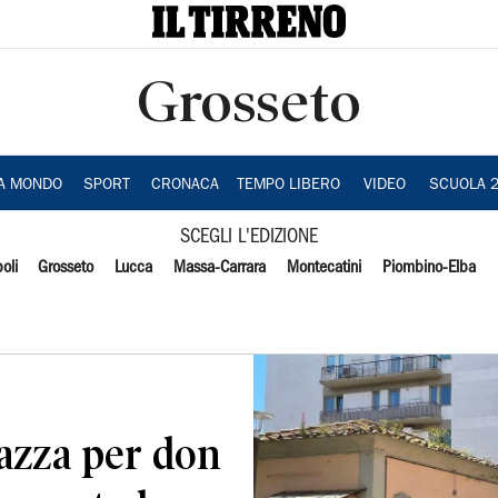
Grosseto
IA MONDO
SPORT
CRONACA
TEMPO LIBERO
VIDEO
SCUOLA 
SCEGLI L'EDIZIONE
oli
Grosseto
Lucca
Massa-Carrara
Montecatini
Piombino-Elba
iazza per don