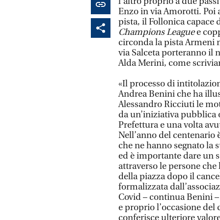
l’altro proprio a due passi
Enzo in via Amorotti. Poi
pista, il Follonica capace
Champions League
e copp
circonda la pista Armeni m
via Salceta porteranno il
Alda Merini, come scrivia
«Il processo di intitolazi
Andrea Benini che ha illus
Alessandro Ricciuti le moti
da un’iniziativa pubblica o 
Prefettura e una volta avuto
Nell’anno del centenario 
che ne hanno segnato la sto
ed è importante dare un s
attraverso le persone che h
della piazza dopo il cance
formalizzata dall’associa
Covid – continua Benini –
e proprio l’occasione del
conferisce ulteriore valore