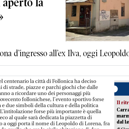
 aperto la
»
zona d’ingresso all’ex Ilva, oggi Leopold
centenario la città di Follonica ha deciso
i di strade, piazze e parchi giochi che dalle
nno a ricordare uno dei personaggi più
 Novecento follonichese, l’evento sportivo forse
Il rit
tà e due simboli della cultura e della politica
Carra
 L’intitolazione forse più importante è quella
marmo
co al quale sarà dedicata la piazzetta di
dal l
no a oggi porta il nome di Leopoldo di Lorena, fra
di Gio