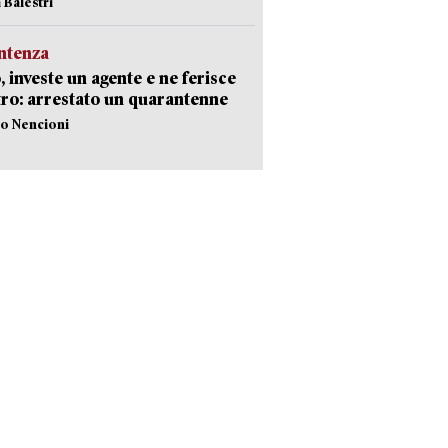
 Balestri
ntenza
, investe un agente e ne ferisce
tro: arrestato un quarantenne
lo Nencioni