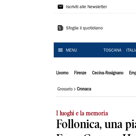
Il
Iscriviti alle Newsletter
Tirreno
Sfoglia il quotidiano
MENU
TOSCANA
ITAL
Livorno
Firenze
Cecina-Rosignano
Emp
Grosseto
Cronaca
I luoghi e la memoria
Follonica, una p