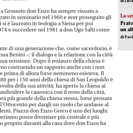
di Luca
0 a Grosseto don Enzo ha sempre vissuto a
La se
rato in seminario nel 1960 e aver proseguito gli
Prato
ni si è laureato in teologia a Siena per poi
un al
974 e succedere nel 1981 a don Ugo Salti come
di Pao
nte di una generazione che, come sacerdozio, è
nua Benini –; il dialogo e la relazione con la città
 sua missione. Dopo il restauro della chiesa è
sterno costruendo un rapporto anche con i non
che prima di allora forse nemmeno esisteva. Il
88 per i 150 anni della chiesa di San Leopoldo è
volta della sua attività: ha aperto la chiesa ai
ndividere la canonica con il resto della città,
ra più grande della chiesa stessa, forse pensata
ll’Ottocento per dargli un ruolo che andasse al
edenti. Piazza don Enzo Greco è uno dei luoghi
speriamo possa diventare più centrale e più
ltro proprio davanti alla casa dove don Enzo ha