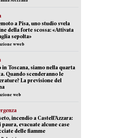
a
moto a Pisa, uno studio svela
gine della forte scossa: «Attivata
aglia sepolta»
dazione wweb
a
 in Toscana, siamo nella quarta
ta. Quando scenderanno le
rature? La previsione del
ma
azione web
ergenza
eto, incendio a Castell’Azzara:
i paura, evacuate alcune case
ciate delle fiamme