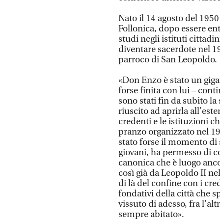
Nato il 14 agosto del 195
Follonica, dopo essere ent
studi negli istituti cittadi
diventare sacerdote nel 1
parroco di San Leopoldo.
«Don Enzo è stato un giga
forse finita con lui – conti
sono stati fin da subito la
riuscito ad aprirla all’e
credenti e le istituzioni 
pranzo organizzato nel 19
stato forse il momento di s
giovani, ha permesso di co
canonica che è luogo anco
così già da Leopoldo II ne
di là del confine con i cr
fondativi della città che 
vissuto di adesso, fra l’a
sempre abitato».