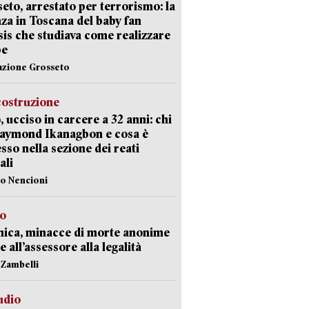
eto, arrestato per terrorismo: la
za in Toscana del baby fan
Isis che studiava come realizzare
be
azione Grosseto
costruzione
, ucciso in carcere a 32 anni: chi
Raymond Ikanagbon e cosa è
sso nella sezione dei reati
ali
lo Nencioni
so
nica, minacce di morte anonime
e all’assessore alla legalità
n Zambelli
udio