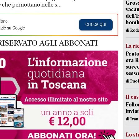
Gross
che pernottano nelle s...
vacan
dell’
itmo:
bom
CLICCA QUI
izie su Google
di Red
RISERVATO AGLI ABBONATI
La ri
Prato
era 
succe
sessu
di Pao
Il ca
Follo
inviat
di Iva
Lo st