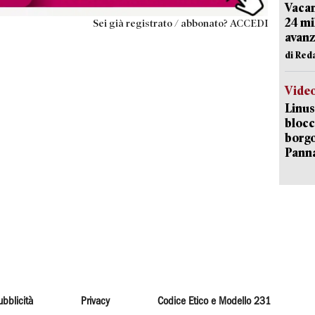
Vacan
24 mi
Sei già registrato / abbonato? ACCEDI
avanz
di Red
Vide
Linus
blocc
borgo
Pann
ubblicità
Privacy
Codice Etico e Modello 231