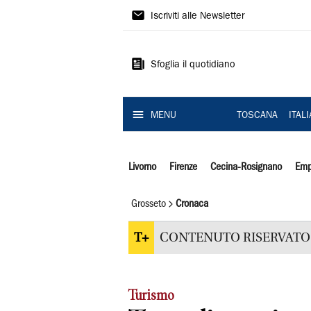
Il
Iscriviti alle Newsletter
Tirreno
Sfoglia il quotidiano
MENU
TOSCANA
ITAL
Livorno
Firenze
Cecina-Rosignano
Emp
Grosseto
Cronaca
T+
CONTENUTO RISERVATO 
Turismo