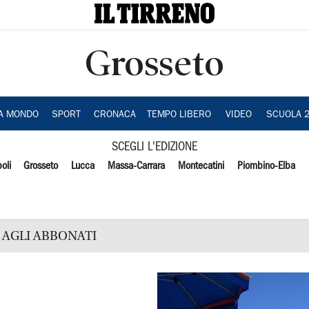
Grosseto
IA MONDO
SPORT
CRONACA
TEMPO LIBERO
VIDEO
SCUOLA 
SCEGLI L'EDIZIONE
oli
Grosseto
Lucca
Massa-Carrara
Montecatini
Piombino-Elba
AGLI ABBONATI