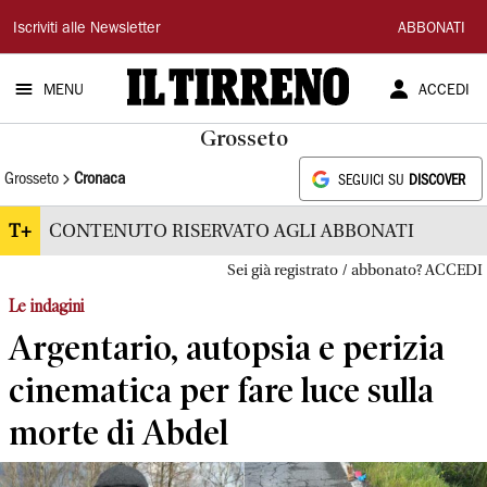
Il
Iscriviti alle Newsletter
ABBONATI
Tirreno
MENU
ACCEDI
Grosseto
Grosseto
Cronaca
SEGUICI SU
DISCOVER
T+
CONTENUTO RISERVATO AGLI ABBONATI
Sei già registrato / abbonato? ACCEDI
Le indagini
Argentario, autopsia e perizia
cinematica per fare luce sulla
morte di Abdel