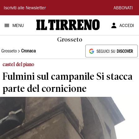
Il
Iscriviti alle Newsletter
ABBONATI
Tirreno
MENU
ACCEDI
Grosseto
Grosseto
Cronaca
SEGUICI SU
DISCOVER
castel del piano
Fulmini sul campanile Si stacca
parte del cornicione