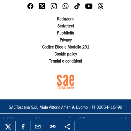
Redazione
Scriveteci
Pubblicità
Privacy
Codice Etico e Modello 231
Cookie policy
Termini e condizioni
SAE Toscana S.r.l., Viale Vittorio Alfieri 9, Livorno – PI 02054410499
I diritti delle immagini e dei testi sono riservati. È espressamente vietata la
loro riproduzione con qualsiasi mezzo e l'adattamento totale o parziale.