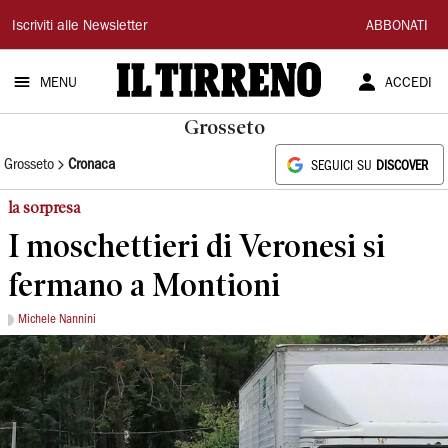
Il
Iscriviti alle Newsletter
ABBONATI
Tirreno
MENU
ACCEDI
Grosseto
Grosseto
Cronaca
SEGUICI SU
DISCOVER
la sorpresa
I moschettieri di Veronesi si
fermano a Montioni
Michele Nannini