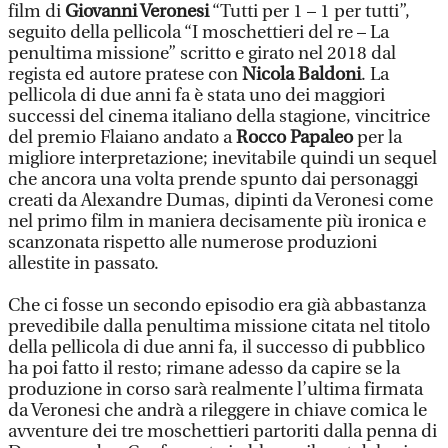
film di
Giovanni Veronesi
“Tutti per 1 – 1 per tutti”,
seguito della pellicola “I moschettieri del re – La
penultima missione” scritto e girato nel 2018 dal
regista ed autore pratese con
Nicola Baldoni
. La
pellicola di due anni fa è stata uno dei maggiori
successi del cinema italiano della stagione, vincitrice
del premio Flaiano andato a
Rocco Papaleo
per la
migliore interpretazione; inevitabile quindi un sequel
che ancora una volta prende spunto dai personaggi
creati da Alexandre Dumas, dipinti da Veronesi come
nel primo film in maniera decisamente più ironica e
scanzonata rispetto alle numerose produzioni
allestite in passato.
Che ci fosse un secondo episodio era già abbastanza
prevedibile dalla penultima missione citata nel titolo
della pellicola di due anni fa, il successo di pubblico
ha poi fatto il resto; rimane adesso da capire se la
produzione in corso sarà realmente l’ultima firmata
da Veronesi che andrà a rileggere in chiave comica le
avventure dei tre moschettieri partoriti dalla penna di