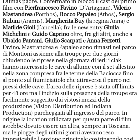
Dumas padre. Confermato in blocco il cast del primo
film con
Pierfrancesco Favino
(D’Artagnan),
Valerio
Mastandrea
(Porthos),
Rocco Papaleo
(Athos)
, Sergio
Rubini
(Aramis),
Margherita Buy
(la regina Anna) e
Matilde Gioli
(l’ancella); fra le new entry
Giulia
Michelini
e
Guido Caprino
oltre, fra gli altri, anche a
Ubaldo Pantani
,
Giulio Scarpati
e
Anna Ferzetti
.
Favino, Mastrandrea e Papaleo sono rimasti nel parco
di Montioni assieme alla troupe per due giorni
chiudendo le riprese nella giornata di ieri; i ciak
hanno interessato le cave di allume con il set allestito
nella zona compresa fra le terme della Baciocca fino
al ponte sul fiumiciattolo che attraversa il parco nei
pressi delle cave. L’area delle riprese è stata off limits
per 48 ore ma l’indizio sulla presenza della troupe era
facilmente suggerito dai vistosi mezzi della
produzione (Vision Distribution ed Indiana
Production) parcheggiati all’ingresso del parco. In
origine la location utilizzata per questa parte di film
avrebbe dovuto essere un’altra, sempre in Toscana,
ma le piogge degli ultimi giorni avevano reso
impraticabile l’opzione principale costringendo così