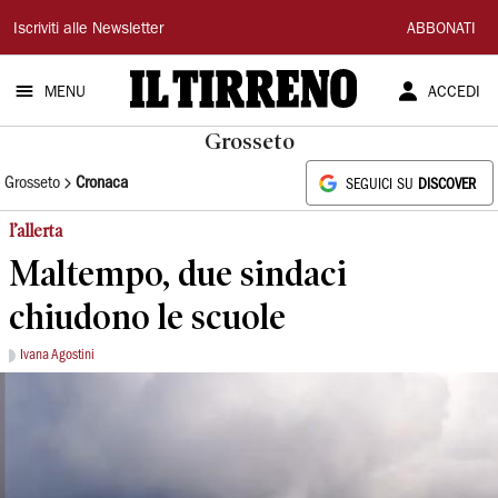
Il
Iscriviti alle Newsletter
ABBONATI
Tirreno
MENU
ACCEDI
Grosseto
Grosseto
Cronaca
SEGUICI SU
DISCOVER
l’allerta
Maltempo, due sindaci
chiudono le scuole
Ivana Agostini