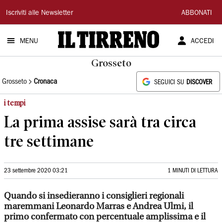
Il
Iscriviti alle Newsletter
ABBONATI
Tirreno
MENU
ACCEDI
Grosseto
Grosseto
Cronaca
SEGUICI SU
DISCOVER
i tempi
La prima assise sarà tra circa
tre settimane
23 settembre 2020 03:21
1 MINUTI DI LETTURA
Quando si insedieranno i consiglieri regionali
maremmani Leonardo Marras e Andrea Ulmi, il
primo confermato con percentuale amplissima e il