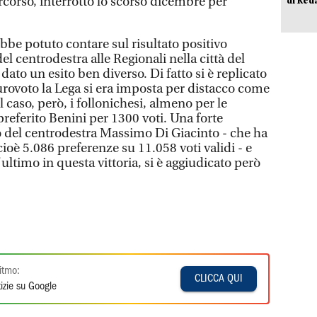
rcorso, interrotto lo scorso dicembre per
bbe potuto contare sul risultato positivo
el centrodestra alle Regionali nella città del
dato un esito ben diverso. Di fatto si è replicato
eurovoto la Lega si era imposta per distacco come
 caso, però, i follonichesi, almeno per le
referito Benini per 1300 voti. Una forte
o del centrodestra Massimo Di Giacinto - che ha
ioè 5.086 preferenze su 11.058 voti validi - e
ultimo in questa vittoria, si è aggiudicato però
itmo:
CLICCA QUI
izie su Google