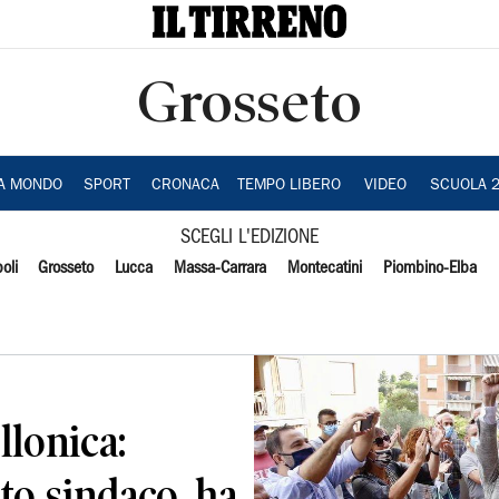
Grosseto
IA MONDO
SPORT
CRONACA
TEMPO LIBERO
VIDEO
SCUOLA 
SCEGLI L'EDIZIONE
oli
Grosseto
Lucca
Massa-Carrara
Montecatini
Piombino-Elba
llonica:
o sindaco, ha