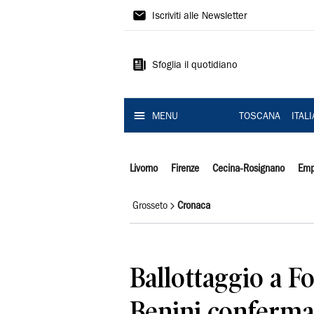
Il
Iscriviti alle Newsletter
Tirreno
Sfoglia il quotidiano
MENU
TOSCANA
ITAL
Livorno
Firenze
Cecina-Rosignano
Emp
Grosseto
Cronaca
Ballottaggio a Fo
Benini confermat