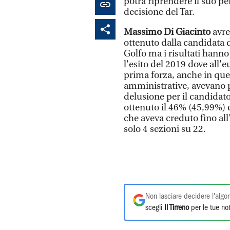
potrà riprendere il suo pe
decisione del Tar.
Massimo Di Giacinto
avre
ottenuto dalla candidata d
Golfo ma i risultati hanno 
l'esito del 2019 dove all'
prima forza, anche in quel
amministrative, avevano p
delusione per il candidat
ottenuto il 46% (45,99%) c
che aveva creduto fino all'
solo 4 sezioni su 22.
Non lasciare decidere l'algor
scegli
Il Tirreno
per le tue not