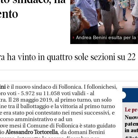
ento
◗
Andrea Benini esulta per la v
ra ha vinto in quattro sole sezioni su 22
ini
è il nuovo sindaco di Follonica. I follonichesi,
ro voti - 5.972 su 11.058 voti validi - al
ra. Il 28 maggio 2019, al primo turno, un solo
ne tra il ballottaggio e la vittoria al primo turno
Le pr
 era stato poi contestato nei mesi successivi, e
Nuovo
icorso amministrativo e ad un
paten
ve mesi il Comune di Follonica è stato guidato
in au
zio
Alessandro Tortorella
, da domani Benini
di Red