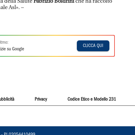
à della Salute
Fabrizio Boldrini
che ha raccolto
ale Asl». –
itmo:
CLICCA QUI
izie su Google
ubblicità
Privacy
Codice Etico e Modello 231
vorno – PI 02054410499