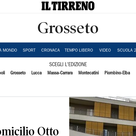
Grosseto
IA MONDO
SPORT
CRONACA
TEMPO LIBERO
VIDEO
SCUOLA 
SCEGLI L'EDIZIONE
oli
Grosseto
Lucca
Massa-Carrara
Montecatini
Piombino-Elba
omicilio Otto