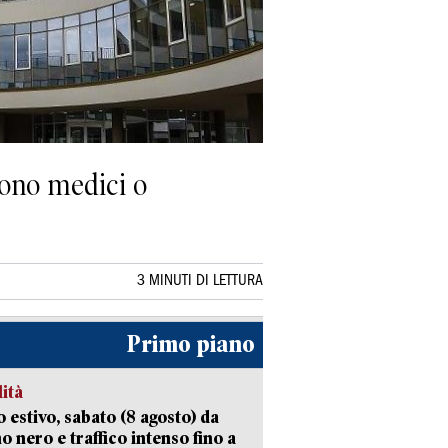
 Sono medici o
3 MINUTI DI LETTURA
Primo piano
lità
 estivo, sabato (8 agosto) da
no nero e traffico intenso fino a