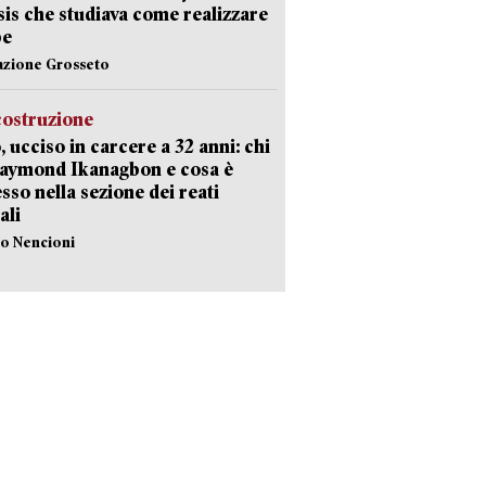
Isis che studiava come realizzare
be
azione Grosseto
costruzione
, ucciso in carcere a 32 anni: chi
Raymond Ikanagbon e cosa è
sso nella sezione dei reati
ali
lo Nencioni