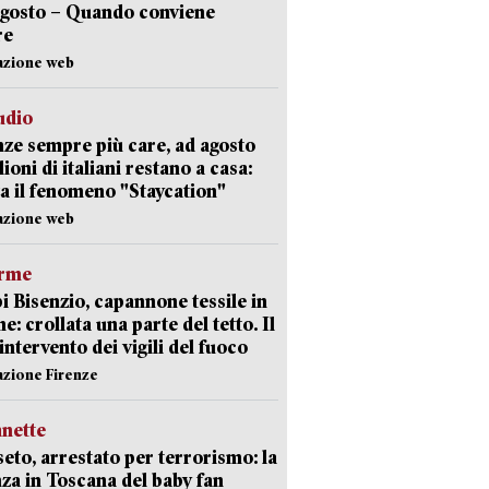
agosto – Quando conviene
re
azione web
udio
ze sempre più care, ad agosto
lioni di italiani restano a casa:
a il fenomeno "Staycation"
azione web
arme
 Bisenzio, capannone tessile in
e: crollata una parte del tetto. Il
intervento dei vigili del fuoco
azione Firenze
nette
eto, arrestato per terrorismo: la
za in Toscana del baby fan