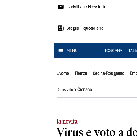
Il
Iscriviti alle Newsletter
Tirreno
Sfoglia il quotidiano
MENU
TOSCANA
ITAL
Livorno
Firenze
Cecina-Rosignano
Emp
Grosseto
Cronaca
la novità
Virus e voto a d