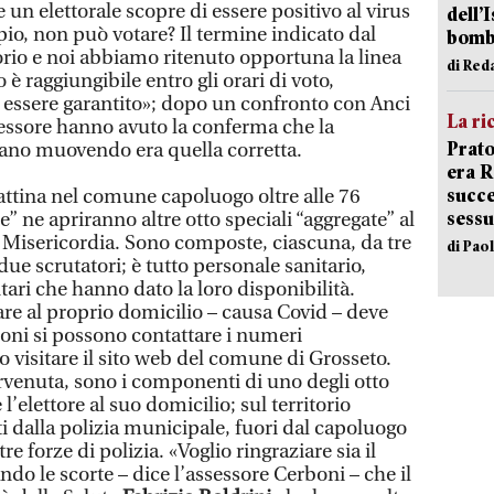
e un elettorale scopre di essere positivo al virus
dell’
io, non può votare? Il termine indicato dal
bom
rio e noi abbiamo ritenuto opportuna la linea
di Red
 è raggiungibile entro gli orari di voto,
ve essere garantito»; dopo un confronto con Anci
La ri
sessore hanno avuto la conferma che la
Prato
avano muovendo era quella corretta.
era 
succe
mattina nel comune capoluogo oltre alle 76
sessu
ie” ne apriranno altre otto speciali “aggregate” al
e Misericordia. Sono composte, ciascuna, da tre
di Pao
e scrutatori; è tutto personale sanitario,
tari che hanno dato la loro disponibilità.
are al proprio domicilio – causa Covid – deve
ioni si possono contattare i numeri
 visitare il sito web del comune di Grosseto.
enuta, sono i componenti di uno degli otto
l’elettore al suo domicilio; sul territorio
 dalla polizia municipale, fuori dal capoluogo
e forze di polizia. «Voglio ringraziare sia il
do le scorte – dice l’assessore Cerboni – che il