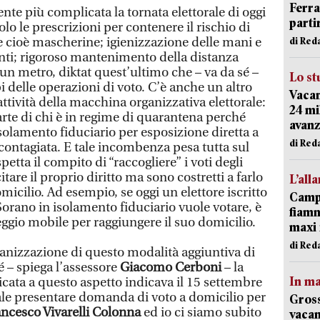
Ferr
te più complicata la tornata elettorale di oggi
parti
lo le prescrizioni per contenere il rischio di
e cioè mascherine; igienizzazione delle mani e
di Red
nti; rigoroso mantenimento della distanza
un metro, diktat quest’ultimo che – va da sé –
Lo st
 delle operazioni di voto. C’è anche un altro
Vacan
attività della macchina organizzativa elettorale:
24 mi
parte di chi è in regime di quarantena perché
avanz
isolamento fiduciario per esposizione diretta a
di Red
contagiata. E tale incombenza pesa tutta sul
tta il compito di “raccogliere” i voti degli
itare il proprio diritto ma sono costretti a farlo
L’all
cilio. Ad esempio, se oggi un elettore iscritto
Campi
Sorano in isolamento fiduciario vuole votare, è
fiamm
eggio mobile per raggiungere il suo domicilio.
maxi 
di Red
ganizzazione di questo modalità aggiuntiva di
é – spiega l’assessore
Giacomo Cerboni
– la
In ma
icata a questo aspetto indicava il 15 settembre
le presentare domanda di voto a domicilio per
Gross
ncesco Vivarelli Colonna
ed io ci siamo subito
vacan