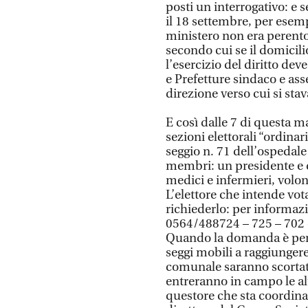
posti un interrogativo: e s
il 18 settembre, per esemp
ministero non era perento
secondo cui se il domicilio
l’esercizio del diritto de
e Prefetture sindaco e as
direzione verso cui si st
E così dalle 7 di questa 
sezioni elettorali “ordinar
seggio n. 71 dell’ospedal
membri: un presidente e du
medici e infermieri, volon
L’elettore che intende vot
richiederlo: per informaz
0564/488724 – 725 – 702 o
Quando la domanda è perv
seggi mobili a raggiungere 
comunale saranno scortati
entreranno in campo le altr
questore che sta coordinan