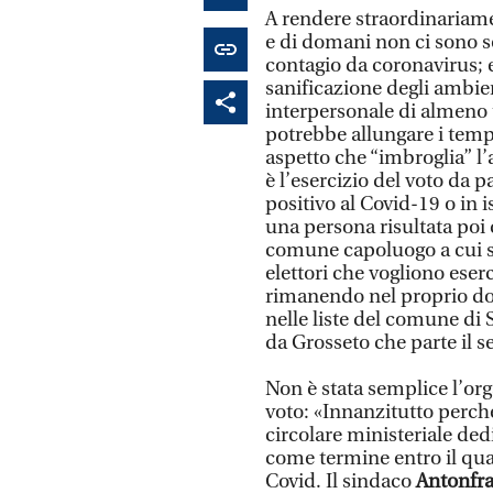
A rendere straordinariamen
e di domani non ci sono so
contagio da coronavirus; 
sanificazione degli ambie
interpersonale di almeno 
potrebbe allungare i tempi
aspetto che “imbroglia” l’
è l’esercizio del voto da 
positivo al Covid-19 o in 
una persona risultata poi 
comune capoluogo a cui spe
elettori che vogliono eserc
rimanendo nel proprio domi
nelle liste del comune di 
da Grosseto che parte il s
Non è stata semplice l’or
voto: «Innanzitutto perch
circolare ministeriale ded
come termine entro il qua
Covid. Il sindaco
Antonfra