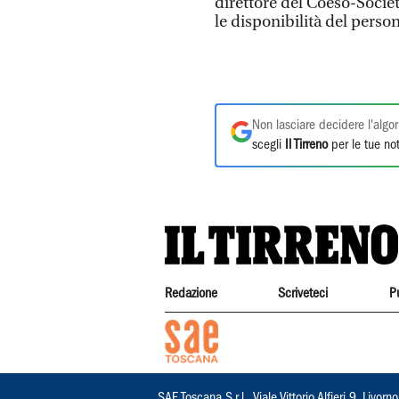
direttore del Coeso-Societ
le disponibilità del person
Non lasciare decidere l'algor
scegli
Il Tirreno
per le tue not
Redazione
Scriveteci
P
SAE Toscana S.r.l., Viale Vittorio Alfieri 9, Li