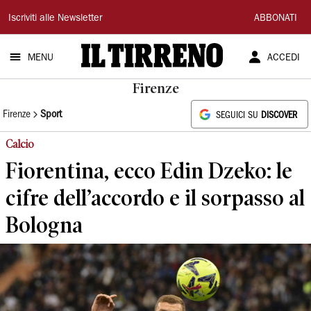
Il
Iscriviti alle Newsletter
ABBONATI
Tirreno
MENU
ACCEDI
Firenze
Firenze
Sport
SEGUICI SU
DISCOVER
Calcio
Fiorentina, ecco Edin Dzeko: le
cifre dell’accordo e il sorpasso al
Bologna