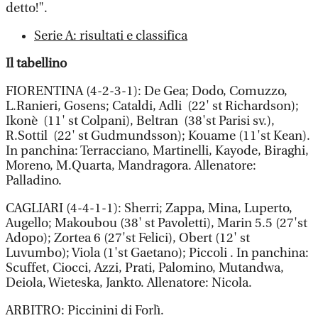
detto!".
Serie A: risultati e classifica
Il tabellino
FIORENTINA (4-2-3-1): De Gea; Dodo, Comuzzo,
L.Ranieri, Gosens; Cataldi, Adli (22' st Richardson);
Ikonè (11' st Colpani), Beltran (38'st Parisi sv.),
R.Sottil (22' st Gudmundsson); Kouame (11'st Kean).
In panchina: Terracciano, Martinelli, Kayode, Biraghi,
Moreno, M.Quarta, Mandragora. Allenatore:
Palladino.
CAGLIARI (4-4-1-1): Sherri; Zappa, Mina, Luperto,
Augello; Makoubou (38' st Pavoletti), Marin 5.5 (27'st
Adopo); Zortea 6 (27'st Felici), Obert (12' st
Luvumbo); Viola (1'st Gaetano); Piccoli . In panchina:
Scuffet, Ciocci, Azzi, Prati, Palomino, Mutandwa,
Deiola, Wieteska, Jankto. Allenatore: Nicola.
ARBITRO: Piccinini di Forlì.