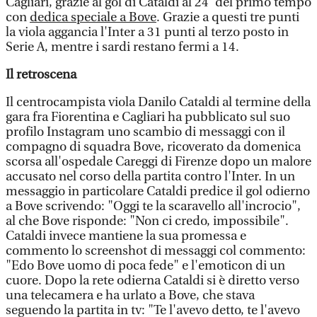
Cagliari, grazie al gol di Cataldi al 24' del primo tempo
con
dedica speciale a Bove
. Grazie a questi tre punti
la viola aggancia l'Inter a 31 punti al terzo posto in
Serie A, mentre i sardi restano fermi a 14.
Il retroscena
Il centrocampista viola Danilo Cataldi al termine della
gara fra Fiorentina e Cagliari ha pubblicato sul suo
profilo Instagram uno scambio di messaggi con il
compagno di squadra Bove, ricoverato da domenica
scorsa all'ospedale Careggi di Firenze dopo un malore
accusato nel corso della partita contro l'Inter. In un
messaggio in particolare Cataldi predice il gol odierno
a Bove scrivendo: "Oggi te la scaravello all'incrocio",
al che Bove risponde: "Non ci credo, impossibile".
Cataldi invece mantiene la sua promessa e
commento lo screenshot di messaggi col commento:
"Edo Bove uomo di poca fede" e l'emoticon di un
cuore. Dopo la rete odierna Cataldi si è diretto verso
una telecamera e ha urlato a Bove, che stava
seguendo la partita in tv: "Te l'avevo detto, te l'avevo