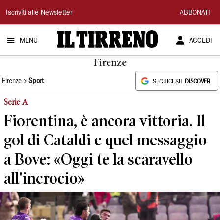
Il
Iscriviti alle Newsletter
ABBONATI
Tirreno
MENU
ACCEDI
Firenze
Firenze
Sport
SEGUICI SU
DISCOVER
Serie A
Fiorentina, è ancora vittoria. Il
gol di Cataldi e quel messaggio
a Bove: «Oggi te la scaravello
all'incrocio»