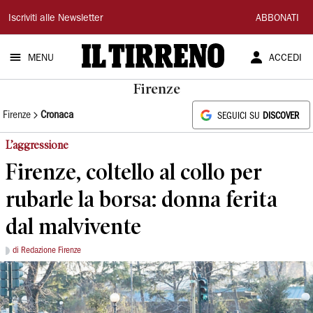
Il
Iscriviti alle Newsletter
ABBONATI
Tirreno
MENU
ACCEDI
Firenze
Firenze
Cronaca
SEGUICI SU
DISCOVER
L’aggressione
Firenze, coltello al collo per
rubarle la borsa: donna ferita
dal malvivente
di Redazione Firenze