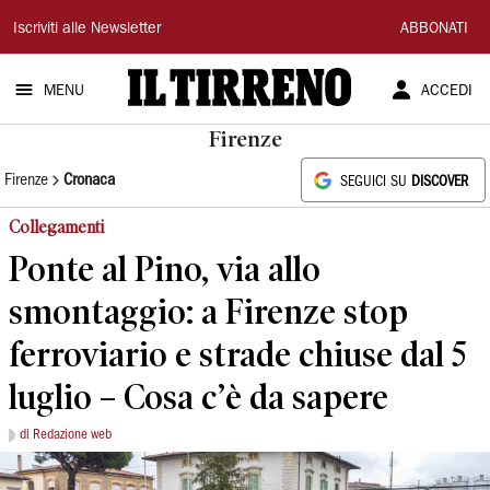
Il
Iscriviti alle Newsletter
ABBONATI
Tirreno
MENU
ACCEDI
Firenze
Firenze
Cronaca
SEGUICI SU
DISCOVER
Collegamenti
Ponte al Pino, via allo
smontaggio: a Firenze stop
ferroviario e strade chiuse dal 5
luglio – Cosa c’è da sapere
di Redazione web