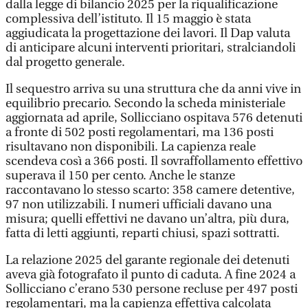
dalla legge di bilancio 2025 per la riqualificazione
complessiva dell’istituto. Il 15 maggio è stata
aggiudicata la progettazione dei lavori. Il Dap valuta
di anticipare alcuni interventi prioritari, stralciandoli
dal progetto generale.
Il sequestro arriva su una struttura che da anni vive in
equilibrio precario. Secondo la scheda ministeriale
aggiornata ad aprile, Sollicciano ospitava 576 detenuti
a fronte di 502 posti regolamentari, ma 136 posti
risultavano non disponibili. La capienza reale
scendeva così a 366 posti. Il sovraffollamento effettivo
superava il 150 per cento. Anche le stanze
raccontavano lo stesso scarto: 358 camere detentive,
97 non utilizzabili. I numeri ufficiali davano una
misura; quelli effettivi ne davano un’altra, più dura,
fatta di letti aggiunti, reparti chiusi, spazi sottratti.
La relazione 2025 del garante regionale dei detenuti
aveva già fotografato il punto di caduta. A fine 2024 a
Sollicciano c’erano 530 persone recluse per 497 posti
regolamentari, ma la capienza effettiva calcolata