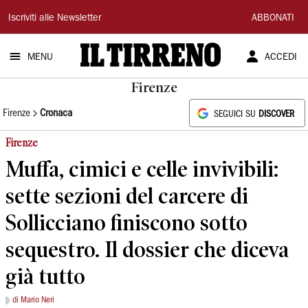
Il
Iscriviti alle Newsletter
ABBONATI
Tirreno
MENU
ACCEDI
Firenze
Firenze
Cronaca
SEGUICI SU
DISCOVER
Firenze
Muffa, cimici e celle invivibili:
sette sezioni del carcere di
Sollicciano finiscono sotto
sequestro. Il dossier che diceva
già tutto
di Mario Neri