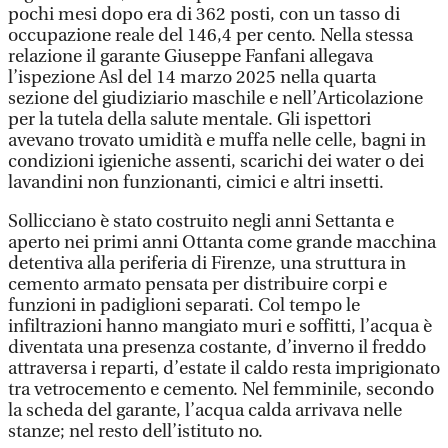
pochi mesi dopo era di 362 posti, con un tasso di
occupazione reale del 146,4 per cento. Nella stessa
relazione il garante Giuseppe Fanfani allegava
l’ispezione Asl del 14 marzo 2025 nella quarta
sezione del giudiziario maschile e nell’Articolazione
per la tutela della salute mentale. Gli ispettori
avevano trovato umidità e muffa nelle celle, bagni in
condizioni igieniche assenti, scarichi dei water o dei
lavandini non funzionanti, cimici e altri insetti.
Sollicciano è stato costruito negli anni Settanta e
aperto nei primi anni Ottanta come grande macchina
detentiva alla periferia di Firenze, una struttura in
cemento armato pensata per distribuire corpi e
funzioni in padiglioni separati. Col tempo le
infiltrazioni hanno mangiato muri e soffitti, l’acqua è
diventata una presenza costante, d’inverno il freddo
attraversa i reparti, d’estate il caldo resta imprigionato
tra vetrocemento e cemento. Nel femminile, secondo
la scheda del garante, l’acqua calda arrivava nelle
stanze; nel resto dell’istituto no.