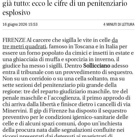
già tutto: ecco le cifre di un penitenziario
esplosivo
16 giugno 2026 15:53
4 MINUTI DI LETTURA
FIRENZE Al carcere che sigilla le vite in celle
da
tre metri quadrati
, famoso in Toscana e in Italia per
essere un forno popolato da cimici e insetti in estate e
una ghiacciaia di muffa e sporcizia in inverno, il
giudice ha messo i sigilli. Dentro
Sollicciano
adesso
entra il tribunale con un provvedimento di sequestro.
Non su un corridoio o su una cella soltanto, ma su
sette sezioni del penitenziario più grande della
regione: tre del reparto giudiziario maschile, tre del
penale maschile e l’accoglienza, il primo approdo di
chi arriva dalla libertà e finisce dietro i cancelli di via
Minervini. Il gip di Firenze ha disposto il sequestro
preventivo per le condizioni igienico-sanitarie delle
celle e di alcuni spazi comuni, dopo un’inchiesta
della procura nata dalle segnalazioni confluite nei
ricorsi presentati dai detenuti ai magistrati di