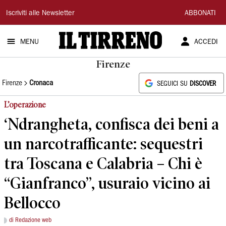
Il
Iscriviti alle Newsletter
ABBONATI
Tirreno
MENU
ACCEDI
Firenze
Firenze
Cronaca
SEGUICI SU
DISCOVER
L’operazione
‘Ndrangheta, confisca dei beni a
un narcotrafficante: sequestri
tra Toscana e Calabria – Chi è
“Gianfranco”, usuraio vicino ai
Bellocco
di Redazione web