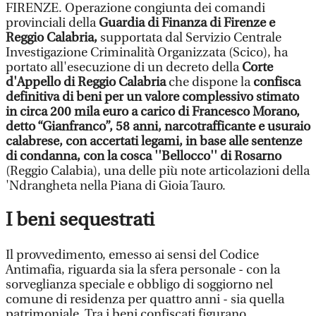
FIRENZE. Operazione congiunta dei comandi
provinciali della
Guardia di Finanza di Firenze e
Reggio Calabria,
supportata dal Servizio Centrale
Investigazione Criminalità Organizzata (Scico), ha
portato all'esecuzione di un decreto della
Corte
d'Appello di Reggio Calabria
che dispone la
confisca
definitiva di beni per un valore complessivo stimato
in circa 200 mila euro a carico di Francesco Morano,
detto “Gianfranco”, 58 anni, narcotrafficante e usuraio
calabrese, con accertati legami, in base alle sentenze
di condanna, con la cosca ''Bellocco'' di Rosarno
(Reggio Calabia), una delle più note articolazioni della
'Ndrangheta nella Piana di Gioia Tauro.
I beni sequestrati
Il provvedimento, emesso ai sensi del Codice
Antimafia, riguarda sia la sfera personale - con la
sorveglianza speciale e obbligo di soggiorno nel
comune di residenza per quattro anni - sia quella
patrimoniale. Tra i beni confiscati figurano