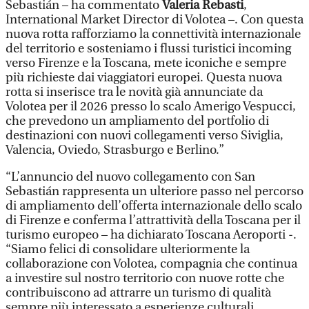
Sebastián – ha commentato
Valeria Rebasti
,
International Market Director di Volotea –. Con questa
nuova rotta rafforziamo la connettività internazionale
del territorio e sosteniamo i flussi turistici incoming
verso Firenze e la Toscana, mete iconiche e sempre
più richieste dai viaggiatori europei. Questa nuova
rotta si inserisce tra le novità già annunciate da
Volotea per il 2026 presso lo scalo Amerigo Vespucci,
che prevedono un ampliamento del portfolio di
destinazioni con nuovi collegamenti verso Siviglia,
Valencia, Oviedo, Strasburgo e Berlino.”
“L’annuncio del nuovo collegamento con San
Sebastián rappresenta un ulteriore passo nel percorso
di ampliamento dell’offerta internazionale dello scalo
di Firenze e conferma l’attrattività della Toscana per il
turismo europeo – ha dichiarato Toscana Aeroporti -.
“Siamo felici di consolidare ulteriormente la
collaborazione con Volotea, compagnia che continua
a investire sul nostro territorio con nuove rotte che
contribuiscono ad attrarre un turismo di qualità
sempre più interessato a esperienze culturali,