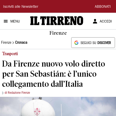
Il
Iscriviti alle Newsletter
ABBONATI
Tirreno
MENU
ACCEDI
Firenze
Firenze
Cronaca
SEGUICI SU
DISCOVER
Trasporti
Da Firenze nuovo volo diretto
per San Sebastián: è l’unico
collegamento dall’Italia
di Redazione Firenze