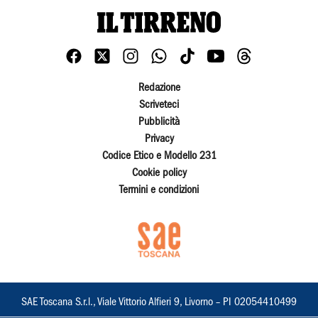
Redazione
Scriveteci
Pubblicità
Privacy
Codice Etico e Modello 231
Cookie policy
Termini e condizioni
SAE Toscana S.r.l., Viale Vittorio Alfieri 9, Livorno – PI 02054410499