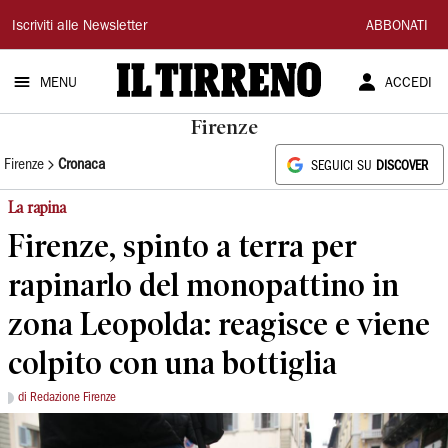
Il
Iscriviti alle Newsletter
ABBONATI
Tirreno
MENU
ACCEDI
Firenze
Firenze
Cronaca
SEGUICI SU
DISCOVER
La rapina
Firenze, spinto a terra per
rapinarlo del monopattino in
zona Leopolda: reagisce e viene
colpito con una bottiglia
di Redazione Firenze