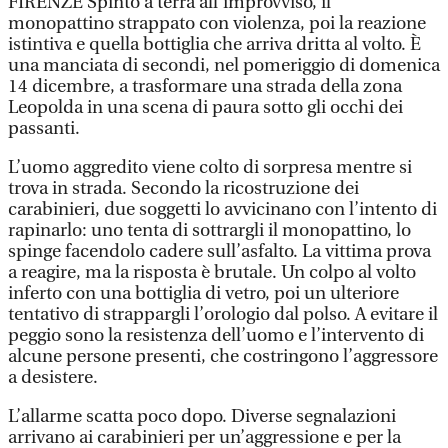
FIRENZE Spinto a terra all’improvviso, il
monopattino strappato con violenza, poi la reazione
istintiva e quella bottiglia che arriva dritta al volto. È
una manciata di secondi, nel pomeriggio di domenica
14 dicembre, a trasformare una strada della zona
Leopolda in una scena di paura sotto gli occhi dei
passanti.
L’uomo aggredito viene colto di sorpresa mentre si
trova in strada. Secondo la ricostruzione dei
carabinieri, due soggetti lo avvicinano con l’intento di
rapinarlo: uno tenta di sottrargli il monopattino, lo
spinge facendolo cadere sull’asfalto. La vittima prova
a reagire, ma la risposta è brutale. Un colpo al volto
inferto con una bottiglia di vetro, poi un ulteriore
tentativo di strappargli l’orologio dal polso. A evitare il
peggio sono la resistenza dell’uomo e l’intervento di
alcune persone presenti, che costringono l’aggressore
a desistere.
L’allarme scatta poco dopo. Diverse segnalazioni
arrivano ai carabinieri per un’aggressione e per la