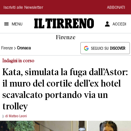
Il
Iscriviti alle Newsletter
ABBONATI
Tirreno
MENU
ACCEDI
Firenze
Firenze
Cronaca
SEGUICI SU
DISCOVER
Indagini in corso
Kata, simulata la fuga dall’Astor:
il muro del cortile dell’ex hotel
scavalcato portando via un
trolley
di Matteo Leoni