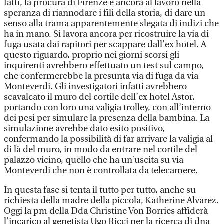
fatti, la procura di Firenze è ancora al lavoro nella
speranza di riannodare i fili della storia, di dare un
senso alla trama apparentemente slegata di indizi che
ha in mano. Si lavora ancora per ricostruire la via di
fuga usata dai rapitori per scappare dall’ex hotel. A
questo riguardo, proprio nei giorni scorsi gli
inquirenti avrebbero effettuato un test sul campo,
che confermerebbe la presunta via di fuga da via
Monteverdi. Gli investigatori infatti avrebbero
scavalcato il muro del cortile dell’ex hotel Astor,
portando con loro una valigia trolley, con all’interno
dei pesi per simulare la presenza della bambina. La
simulazione avrebbe dato esito positivo,
confermando la possibilità di far arrivare la valigia al
di là del muro, in modo da entrare nel cortile del
palazzo vicino, quello che ha un’uscita su via
Monteverdi che non è controllata da telecamere.
In questa fase si tenta il tutto per tutto, anche su
richiesta della madre della piccola, Katherine Alvarez.
Oggi la pm della Dda Christine Von Borries affiderà
l’incarico al genetista Ugo Ricci per la ricerca di dna