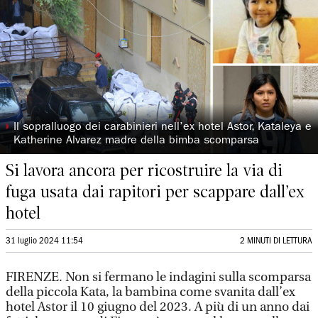
◗
Il sopralluogo dei carabinieri nell’ex hotel Astor, Kataleya e
Katherine Alvarez madre della bimba scomparsa
Si lavora ancora per ricostruire la via di
fuga usata dai rapitori per scappare dall’ex
hotel
31 luglio 2024 11:54
2 MINUTI DI LETTURA
FIRENZE. Non si fermano le indagini sulla scomparsa
della piccola Kata, la bambina come svanita dall’ex
hotel Astor il 10 giugno del 2023. A più di un anno dai