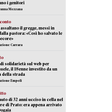
ano i genitori
vanna Mezzana
cconto
i assaltano il gregge, messi in
dalla pastora: «Così ho salvato le
pecore»
azione Carrara
sto
di solidarietà sul web per
ele, il 18enne investito da un
a della strada
azione Empoli
itto
uto di 32 anni ucciso in cella nel
re di Prato: era appena arrivato
Dogaia