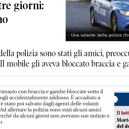
re giorni:
no
◗
Una volante della polizia (fo
 della polizia sono stati gli amici, preo
 Il mobile gli aveva bloccato braccia e 
rimasto con braccia e gambe bloccate sotto il
ogli accidentalmente addosso. È accaduto a
 stato poi salvato dagli agenti delle volanti
Ad allertare la polizia sono stati alcuni amici
Il lut
rché da alcuni giorni non avevano sue notizie e
Morto
o.
del d