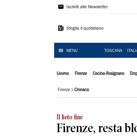
Il
Iscriviti alle Newsletter
Tirreno
Sfoglia il quotidiano
MENU
TOSCANA
ITAL
Livorno
Firenze
Cecina-Rosignano
Emp
Firenze
Cronaca
Il lieto fine
Firenze, resta bl