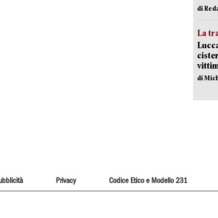
di Red
La tr
Lucca
ciste
vitti
di Mic
ubblicità
Privacy
Codice Etico e Modello 231