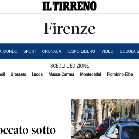
Firenze
IA MONDO
SPORT
CRONACA
TEMPO LIBERO
VIDEO
SCUOLA 
SCEGLI L'EDIZIONE
oli
Grosseto
Lucca
Massa-Carrara
Montecatini
Piombino-Elba
occato sotto