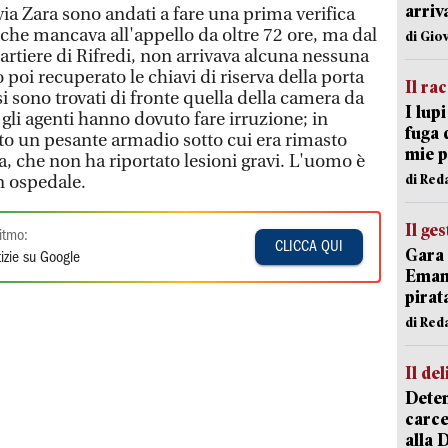
arriv
 via Zara sono andati a fare una prima verifica
 che mancava all'appello da oltre 72 ore, ma dal
di Gio
rtiere di Rifredi, non arrivava alcuna nessuna
o poi recuperato le chiavi di riserva della porta
Il ra
si sono trovati di fronte quella della camera da
I lup
 gli agenti hanno dovuto fare irruzione; in
fuga 
to un pesante armadio sotto cui era rimasto
mie 
a, che non ha riportato lesioni gravi. L'uomo è
di Red
n ospedale.
Il ge
itmo:
CLICCA QUI
Gara 
izie su Google
Emanu
pirat
di Red
Il del
Deten
carce
alla 