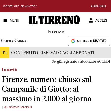
Il
Iscriviti alle Newsletter
ABBONATI
Tirreno
MENU
ACCEDI
Firenze
Firenze
Cronaca
SEGUICI SU
DISCOVER
T+
CONTENUTO RISERVATO AGLI ABBONATI
Sei già registrato / abbonato? ACCEDI
La novità
Firenze, numero chiuso sul
Campanile di Giotto: al
massimo in 2.000 al giorno
di Francesca Bandinelli