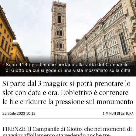
◗
Sono 414 i gradini che portano alla vetta del Campanile
di Giotto da cui si gode di una vista mozzafiato sulla città
Si parte dal 3 maggio: si potrà prenotare lo
slot con data e ora. L’obiettivo è contenere
le file e ridurre la pressione sul monumento
22 aprile 2023 10:12
1 MINUTI DI LETTURA
FIRENZE. Il Campanile di Giotto, che nei momenti di
maggior affollamento sta vedendo anche tre-