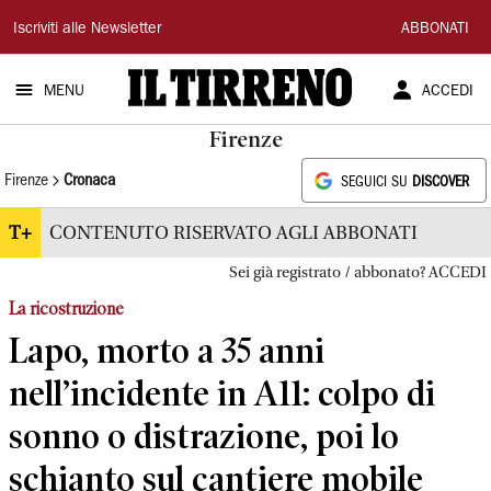
Il
Iscriviti alle Newsletter
ABBONATI
Tirreno
MENU
ACCEDI
Firenze
Firenze
Cronaca
SEGUICI SU
DISCOVER
T+
CONTENUTO RISERVATO AGLI ABBONATI
Sei già registrato / abbonato? ACCEDI
La ricostruzione
Lapo, morto a 35 anni
nell’incidente in A11: colpo di
sonno o distrazione, poi lo
schianto sul cantiere mobile