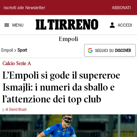
Il
Iscriviti alle Newsletter
ABBONATI
Tirreno
MENU
ACCEDI
Empoli
Empoli
Sport
SEGUICI SU
DISCOVER
Calcio Serie A
L’Empoli si gode il supereroe
Ismajli: i numeri da sballo e
l’attenzione dei top club
di David Biuzzi