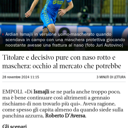
◗
Ardian Ismajli in versione uomo-mascherato quando
scendava in campo con una maschera protettiva giocando
noostante avesse una frattura al naso (foto Juri Autovino)
Titolare e decisivo pure con naso rotto e
maschera: occhio al mercato che potrebbe
28 novembre 2024 11:15
3 MINUTI DI LETTURA
EMPOLI. «Di
Ismajli
se ne parla anche troppo poco,
ma è bene continuare così altrimenti a gennaio
rischiamo di non trovarlo più qui». Aveva ragione,
come spesso gli capita almeno da quando siede sulla
panchina azzurra,
Roberto D’Aversa
.
Gli scenari