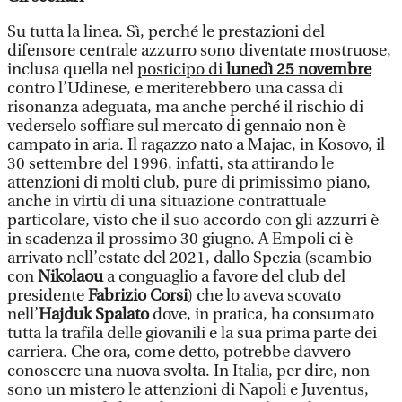
Su tutta la linea. Sì, perché le prestazioni del
difensore centrale azzurro sono diventate mostruose,
inclusa quella nel
posticipo di
lunedì 25 novembre
contro l’Udinese, e meriterebbero una cassa di
risonanza adeguata, ma anche perché il rischio di
vederselo soffiare sul mercato di gennaio non è
campato in aria. Il ragazzo nato a Majac, in Kosovo, il
30 settembre del 1996, infatti, sta attirando le
attenzioni di molti club, pure di primissimo piano,
anche in virtù di una situazione contrattuale
particolare, visto che il suo accordo con gli azzurri è
in scadenza il prossimo 30 giugno. A Empoli ci è
arrivato nell’estate del 2021, dallo Spezia (scambio
con
Nikolaou
a conguaglio a favore del club del
presidente
Fabrizio Corsi
) che lo aveva scovato
nell’
Hajduk Spalato
dove, in pratica, ha consumato
tutta la trafila delle giovanili e la sua prima parte dei
carriera. Che ora, come detto, potrebbe davvero
conoscere una nuova svolta. In Italia, per dire, non
sono un mistero le attenzioni di Napoli e Juventus,