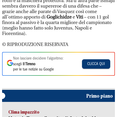
rotto e la maschera protettiva. Ma d’altra parte Ismajli
sembra davvero il supereroe di una difesa che –
grazie anche alle parate di Vasquez così come
all’ottimo apporto di
Goglichidze
e
Viti
– con 11 gol
finora al passivo è la quarta migliore del campionato
(meglio hanno fatto solo Juventus, Napoli e
Fiorentina).
© RIPRODUZIONE RISERVATA
Non lasciare decidere l'algoritmo:
CLICCA QUI
scegli
Il Tirreno
per le tue notizie su Google
Primo piano
Clima impazzito