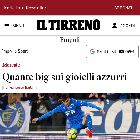
Il
Iscriviti alle Newsletter
ABBONATI
Tirreno
MENU
ACCEDI
Empoli
Empoli
Sport
SEGUICI SU
DISCOVER
Mercato
Quante big sui gioielli azzurri
di Francesco Bartalini