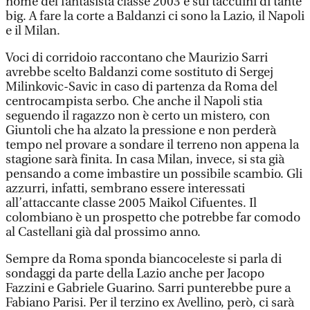
nome del fantasista classe 2003 è sui taccuini di tante
big. A fare la corte a Baldanzi ci sono la Lazio, il Napoli
e il Milan.
Voci di corridoio raccontano che Maurizio Sarri
avrebbe scelto Baldanzi come sostituto di Sergej
Milinkovic-Savic in caso di partenza da Roma del
centrocampista serbo. Che anche il Napoli stia
seguendo il ragazzo non è certo un mistero, con
Giuntoli che ha alzato la pressione e non perderà
tempo nel provare a sondare il terreno non appena la
stagione sarà finita. In casa Milan, invece, si sta già
pensando a come imbastire un possibile scambio. Gli
azzurri, infatti, sembrano essere interessati
all’attaccante classe 2005 Maikol Cifuentes. Il
colombiano è un prospetto che potrebbe far comodo
al Castellani già dal prossimo anno.
Sempre da Roma sponda biancoceleste si parla di
sondaggi da parte della Lazio anche per Jacopo
Fazzini e Gabriele Guarino. Sarri punterebbe pure a
Fabiano Parisi. Per il terzino ex Avellino, però, ci sarà