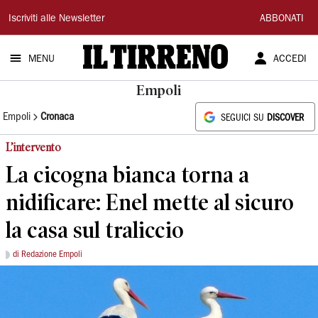
Il
Iscriviti alle Newsletter
ABBONATI
Tirreno
MENU
ACCEDI
Empoli
Empoli
Cronaca
SEGUICI SU
DISCOVER
L’intervento
La cicogna bianca torna a
nidificare: Enel mette al sicuro
la casa sul traliccio
di Redazione Empoli