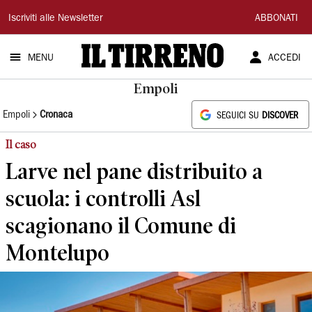
Il
Iscriviti alle Newsletter
ABBONATI
Tirreno
MENU
ACCEDI
Empoli
Empoli
Cronaca
SEGUICI SU
DISCOVER
Il caso
Larve nel pane distribuito a
scuola: i controlli Asl
scagionano il Comune di
Montelupo