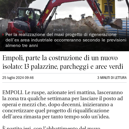
◗
Per la realizzazione del maxi progetto di rigenerazione
dell’ex area industriale occorreranno secondo le previsioni
almeno tre anni
Empoli, parte la costruzione di un nuovo
isolato: 13 palazzine, parcheggi e aree verdi
25 luglio 2024 09:46
3 MINUTI DI LETTURA
EMPOLI. Le ruspe, azionate ieri mattina, lasceranno
la zona tra qualche settimana per lasciare il posto ad
operai e mezzi che, dopo decenni, inizieranno a
concretizzare quel progetto di riqualificazione
dell’area rimasta per tanto tempo solo un’idea.
È partito ieri, con l’abbattimento del muro