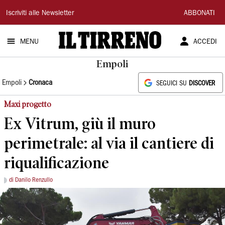
Il
Iscriviti alle Newsletter
ABBONATI
Tirreno
MENU
ACCEDI
Empoli
Empoli
Cronaca
SEGUICI SU
DISCOVER
Maxi progetto
Ex Vitrum, giù il muro
perimetrale: al via il cantiere di
riqualificazione
di Danilo Renzullo