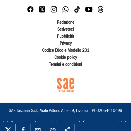
Redazione
Scriveteci
Pubblicità
Privacy
Codice Etico e Modello 231
Cookie policy
Termini e condizioni
SAE Toscana S.r.l., Viale Vittorio Alfieri 9, Livorno – PI 02054410499
I diritti delle immagini e dei testi sono riservati. È espressamente vietata la
loro riproduzione con qualsiasi mezzo e l'adattamento totale o parziale.