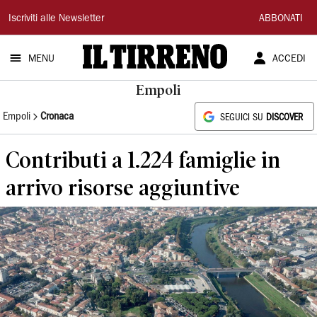
Il
Iscriviti alle Newsletter
ABBONATI
Tirreno
MENU
ACCEDI
Empoli
Empoli
Cronaca
SEGUICI SU
DISCOVER
Contributi a 1.224 famiglie in
arrivo risorse aggiuntive