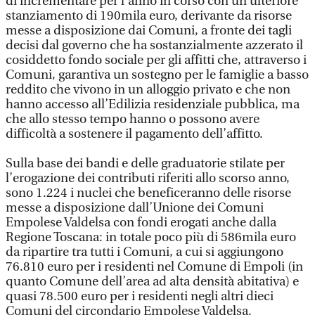
di incrementare per l’anno in corso con un ulteriore
stanziamento di 190mila euro, derivante da risorse
messe a disposizione dai Comuni, a fronte dei tagli
decisi dal governo che ha sostanzialmente azzerato il
cosiddetto fondo sociale per gli affitti che, attraverso i
Comuni, garantiva un sostegno per le famiglie a basso
reddito che vivono in un alloggio privato e che non
hanno accesso all’Edilizia residenziale pubblica, ma
che allo stesso tempo hanno o possono avere
difficoltà a sostenere il pagamento dell’affitto.
Sulla base dei bandi e delle graduatorie stilate per
l’erogazione dei contributi riferiti allo scorso anno,
sono 1.224 i nuclei che beneficeranno delle risorse
messe a disposizione dall’Unione dei Comuni
Empolese Valdelsa con fondi erogati anche dalla
Regione Toscana: in totale poco più di 586mila euro
da ripartire tra tutti i Comuni, a cui si aggiungono
76.810 euro per i residenti nel Comune di Empoli (in
quanto Comune dell’area ad alta densità abitativa) e
quasi 78.500 euro per i residenti negli altri dieci
Comuni del circondario Empolese Valdelsa.